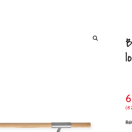
B
l
(8
Ré