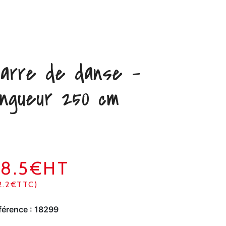
arre de danse –
ongueur 250 cm
68.5€HT
2.2€TTC)
férence :
18299