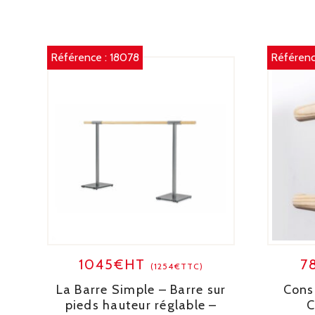
Référence :
18078
Référenc
1045€HT
7
(1254€TTC)
La Barre Simple – Barre sur
Cons
pieds hauteur réglable –
C