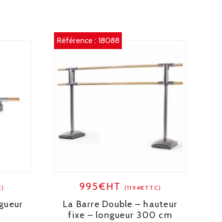
Référence :
18088
995€HT
C)
(1194€TTC)
gueur
La Barre Double – hauteur
fixe – longueur 300 cm