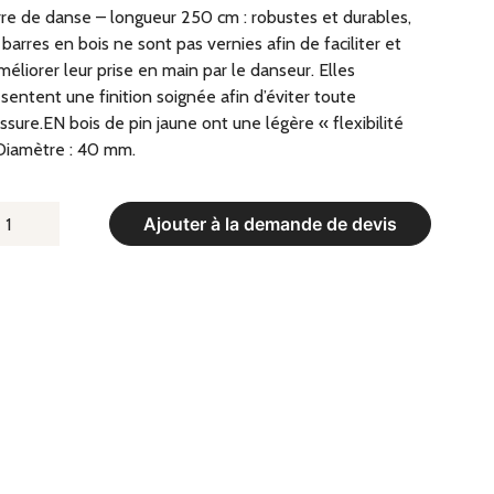
re de danse – longueur 250 cm : robustes et durables,
 barres en bois ne sont pas vernies afin de faciliter et
méliorer leur prise en main par le danseur. Elles
sentent une finition soignée afin d’éviter toute
ssure.EN bois de pin jaune ont une légère « flexibilité
Diamètre : 40 mm.
UANTITÉ
Ajouter à la demande de devis
E
ARRE
E
ANSE
ONGUEUR
50
M