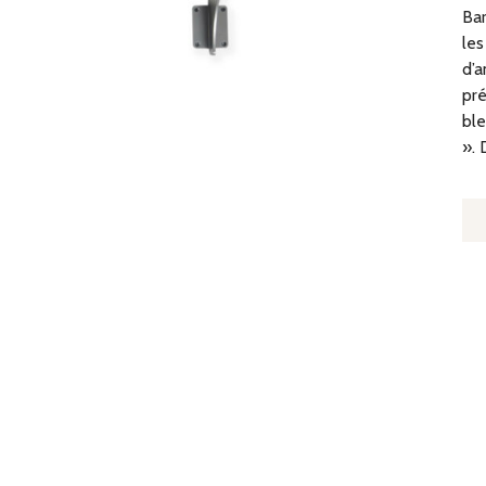
Bar
les
d’a
pré
ble
». 
Q
D
B
D
D
-
L
2
C