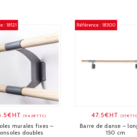
e :
18121
Référence :
18300
8.5€HT
47.5€HT
(94.2€TTC)
(57€TT
oles murales fixes –
Barre de danse – lon
onsoles doubles
150 cm