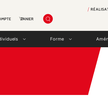
RÉALISA
OMPTE
PANIER
dividuels
Forme
Amén