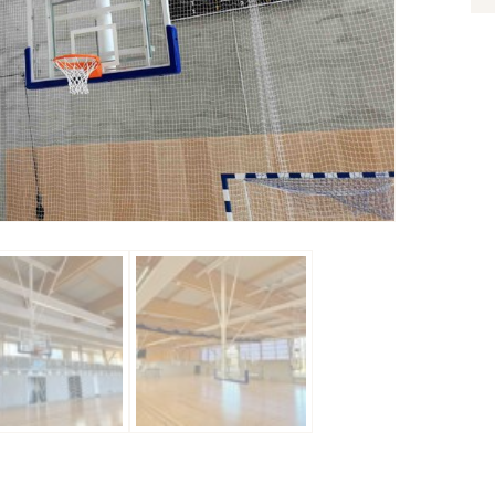
D
B
D
B
E
C
M