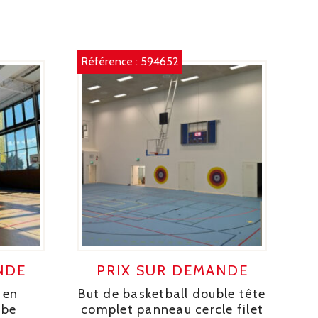
Référence :
594652
NDE
PRIX SUR DEMANDE
 en
But de basketball double tête
ube
complet panneau cercle filet