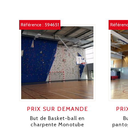
Référence :
594651
Référenc
PRIX SUR DEMANDE
PRI
But de Basket-ball en
B
charpente Monotube
pantog