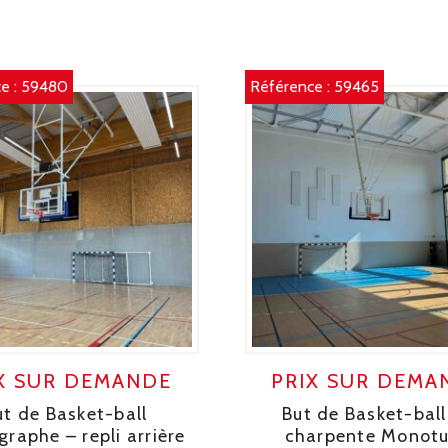
e :
59480
Référence :
59465
X SUR DEMANDE
PRIX SUR DEMA
ut de Basket-ball
But de Basket-ball
raphe – repli arrière
charpente Monot