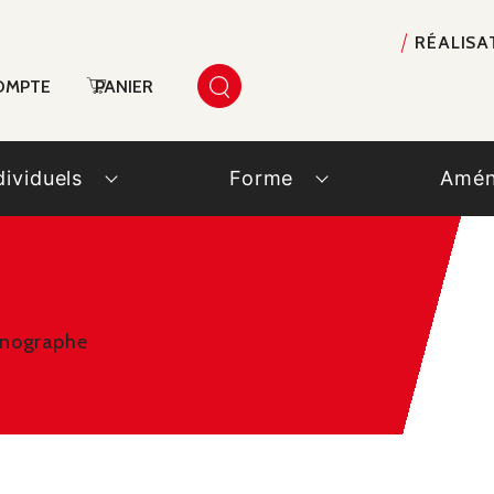
RÉALISA
OMPTE
PANIER
dividuels
Forme
Amén
onographe