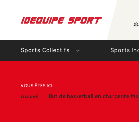
Panneau de gestion des cookies
C
Sports Collectifs
Sports In
VOUS ÊTES ICI :
But de basketball en charpente M
Accueil