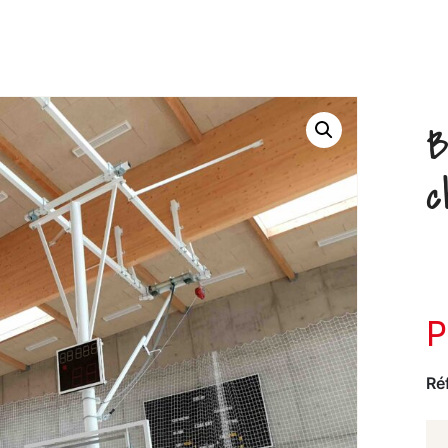
B
c
Ré
Q