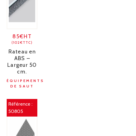
85€HT
(102€TTC)
Rateau en
ABS –
Largeur 50
cm.
ÉQUIPEMENTS
DE SAUT
Référence :
50805