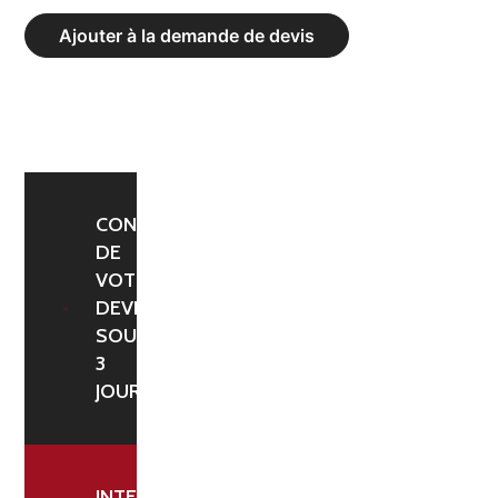
DE
Ajouter à la demande de devis
PLANCHE
D’APPEL
-
DIMENSIONS
:
122
CONFIRMATION
DE
X
VOTRE
30
DEVIS
CM,
SOUS
HAUTEUR
3
10
JOURS
CM
INTERLOCUTEUR