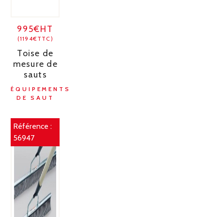
995€HT
(1194€TTC)
Toise de
mesure de
sauts
ÉQUIPEMENTS
DE SAUT
Référence :
56947