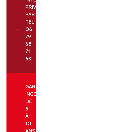
PRIVILÉGIÉ
PAR
TEL
06
79
68
71
63
GARANTIE
INCONDITIONNELLE
DE
5
À
10
ANS