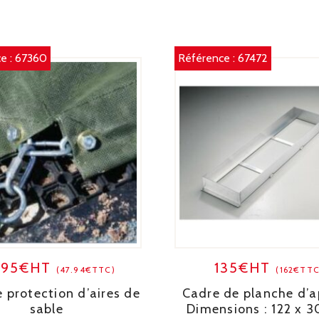
e :
67360
Référence :
67472
.95€HT
135€HT
(47.94€TTC)
(162€TTC
e protection d’aires de
Cadre de planche d’a
sable
Dimensions : 122 x 3