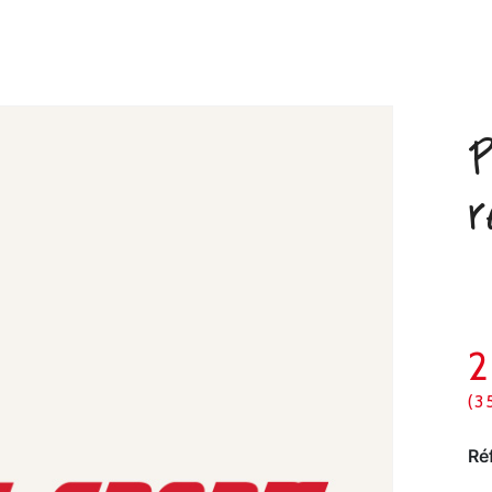
P
r
(3
Ré