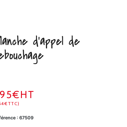
lanche d’appel de
ebouchage
295€HT
54€TTC)
férence :
67509