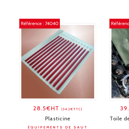
Référence :
74040
Référenc
28.5€HT
39
(34.2€TTC)
Plasticine
Toile d
ÉQUIPEMENTS DE SAUT