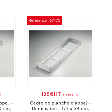
Référence :
67470
135€HT
)
(162€TTC)
ppel –
Cadre de planche d’appel –
0 cm,
Dimensions : 122 x 34 cm,