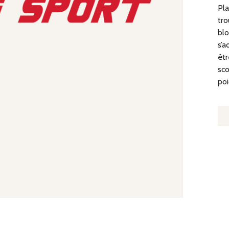
Pla
tro
blo
s’a
êtr
sco
poi
Q
D
P
D’
D
R