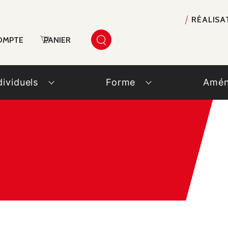
RÉALISA
OMPTE
PANIER
dividuels
Forme
Amén