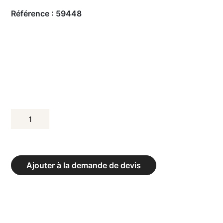
Référence :
59448
QUANTITÉ
DE
CERCLE
DE
Ajouter à la demande de devis
BASKET-
BALL
HEAVY
METAL