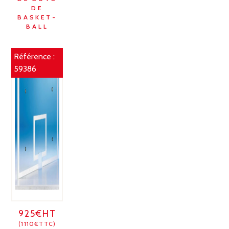
DE
BASKET-
BALL
Référence :
59386
925€HT
(1110€TTC)