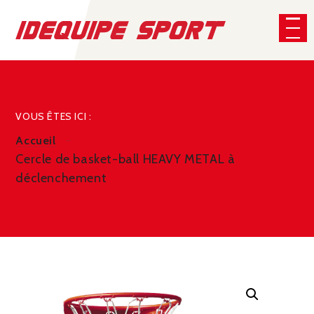
Panneau de gestion des cookies
CHERCHER
VOUS ÊTES ICI :
Accueil
Cercle de basket-ball HEAVY METAL à
déclenchement