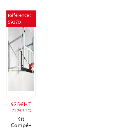
Référence :
59370
625€HT
(750€TTC)
Kit
Compé-