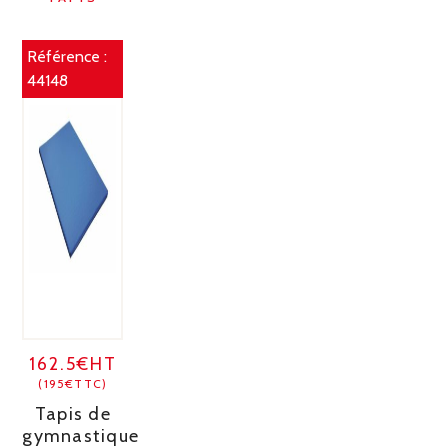
Référence :
44148
162.5€HT
(195€TTC)
Tapis de
gymnastique