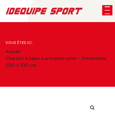
Panneau de gestion des cookies
CHERCHER
VOUS ÊTES ICI :
Accueil
Chariots à tapis à armature acier – Dimensions
200 x 100 cm