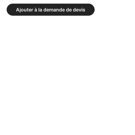
À
Ajouter à la demande de devis
TAPIS
À
ARMATURE
ACIER
-
DIMENSIONS
200
X
100
CM