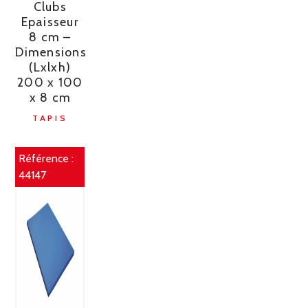
Clubs
Epaisseur
8 cm –
Dimensions
(Lxlxh)
200 x 100
x 8 cm
TAPIS
Référence :
44147