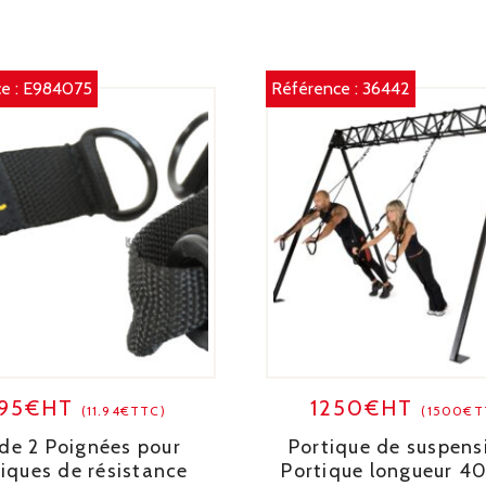
e :
E984075
Référence :
36442
.95€HT
1250€HT
(11.94€TTC)
(1500€T
 de 2 Poignées pour
Portique de suspens
tiques de résistance
Portique longueur 4