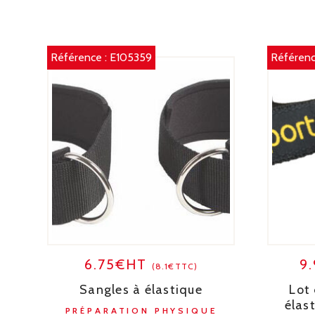
Référence :
E105359
Référenc
6.75€HT
9
(8.1€TTC)
Sangles à élastique
Lot
élas
PRÉPARATION PHYSIQUE