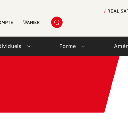
RÉALISA
OMPTE
PANIER
dividuels
Forme
Amén