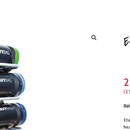
E
(2
Ré
Eta
hea