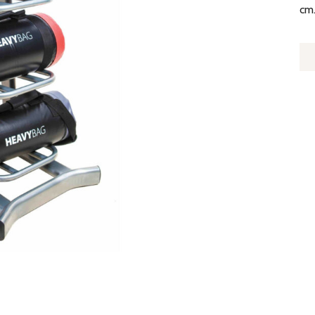
cm
Q
D
E
H
B