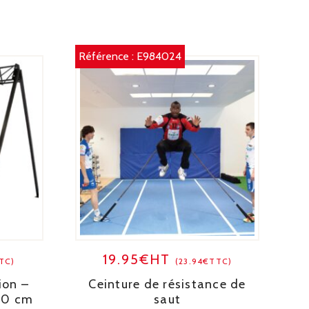
Référence :
E984024
19.95€HT
TC)
(23.94€TTC)
ion –
Ceinture de résistance de
00 cm
saut