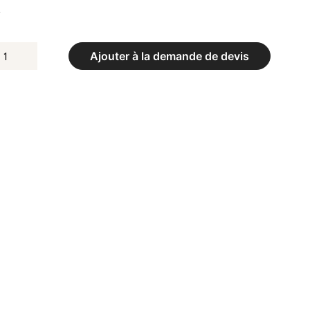
.
UANTITÉ
Ajouter à la demande de devis
E
TAGÈRE
EAVY
AG