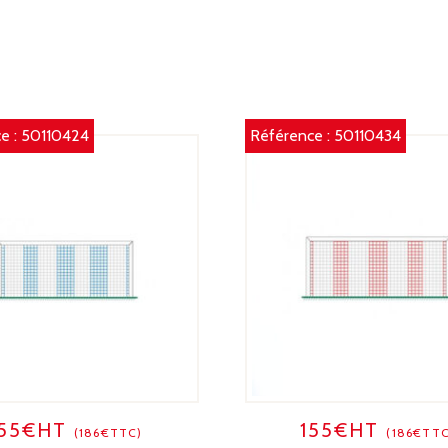
/
V
e :
50110424
Référence :
50110434
155€HT
155€HT
(186€TTC)
(186€TTC