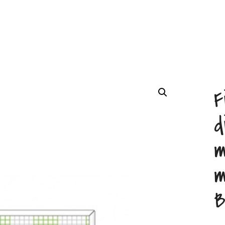
F
d
m
m
B