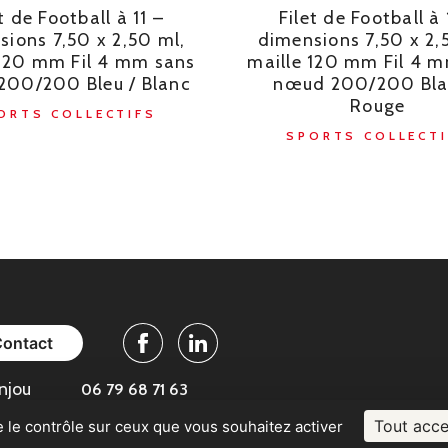
t de Football à 11 –
Filet de Football à 
sions 7,50 x 2,50 ml,
dimensions 7,50 x 2,
 120 mm Fil 4 mm sans
maille 120 mm Fil 4 
00/200 Bleu / Blanc
nœud 200/200 Bla
Rouge
ORTS COLLECTIFS
SPORTS COLLECTI
Contact
Facebook
Linkedin
njou
06 79 68 71 63
Tout acce
e le contrôle sur ceux que vous souhaitez activer