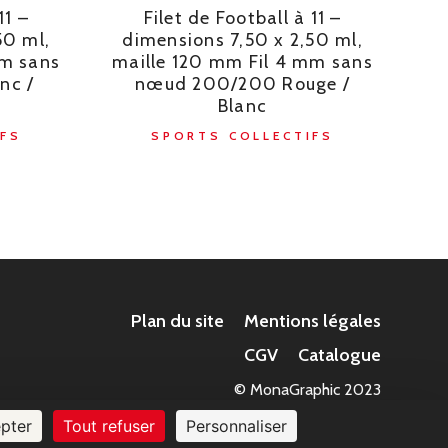
11 –
Filet de Football à 11 –
50 ml,
dimensions 7,50 x 2,50 ml,
mm sans
maille 120 mm Fil 4 mm sans
nc /
nœud 200/200 Rouge /
Blanc
FS
SPORTS COLLECTIFS
Plan du site
Mentions légales
CGV
Catalogue
© MonaGraphic 2023
pter
Tout refuser
Personnaliser