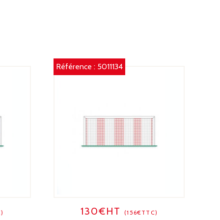
ERT
Référence :
5011134
130€HT
)
(156€TTC)