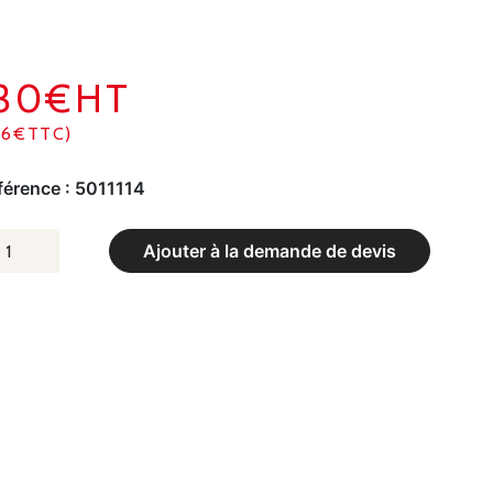
130€HT
56€TTC)
férence :
5011114
UANTITÉ
Ajouter à la demande de devis
E
LET
E
OOTBALL