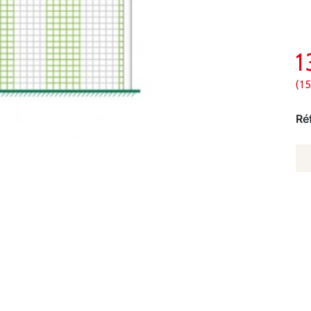
(1
Ré
Q
D
FI
D
F
À
11
-