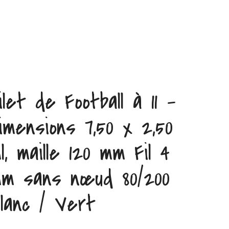
ilet de Football à 11 –
imensions 7,50 x 2,50
l, maille 120 mm Fil 4
m sans nœud 80/200
lanc / Vert