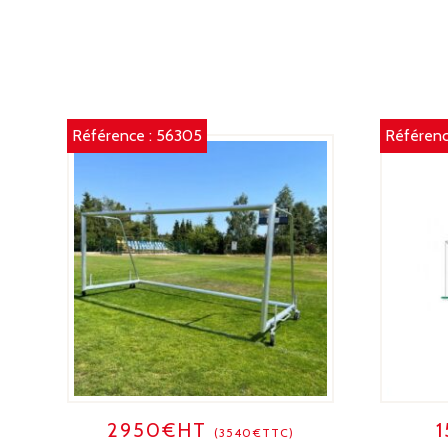
Référence :
56305
Référenc
2950€HT
(3540€TTC)