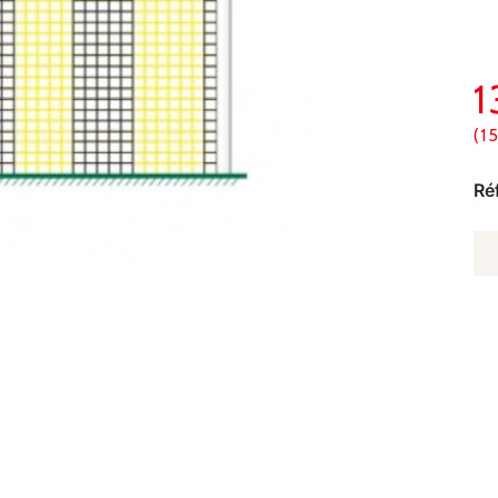
(1
Ré
Q
D
FI
D
F
À
11
-