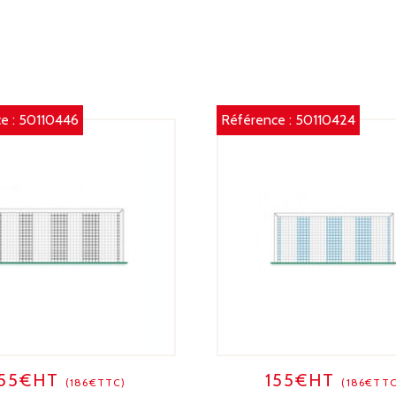
/
N
e :
50110446
Référence :
50110424
155€HT
155€HT
(186€TTC)
(186€TTC