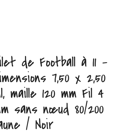
ilet de Football à 11 –
imensions 7,50 x 2,50
l, maille 120 mm Fil 4
m sans nœud 80/200
aune / Noir