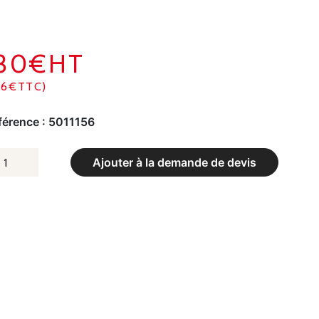
130€HT
56€TTC)
férence :
5011156
UANTITÉ
Ajouter à la demande de devis
E
LET
E
OOTBALL