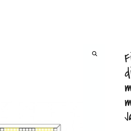
F
d
m
m
J