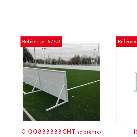
Référence :
57701
Référenc
0.00833333€HT
(0.01€TTC)