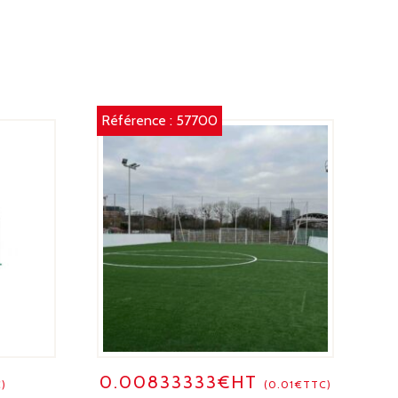
OIR
Référence :
57700
0.00833333€HT
)
(0.01€TTC)