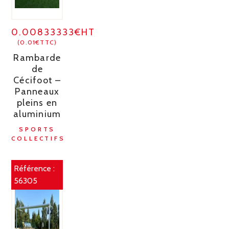
0.00833333€HT
(0.01€TTC)
Rambarde
de
Cécifoot –
Panneaux
pleins en
aluminium
SPORTS
COLLECTIFS
Référence :
56305