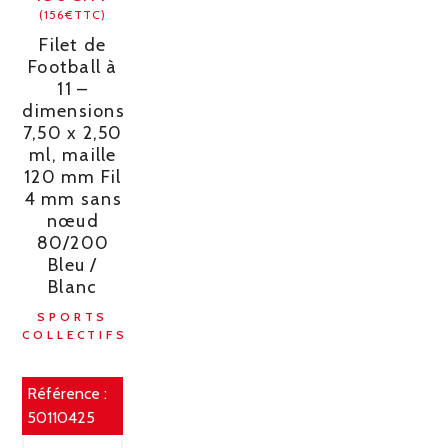
(156€TTC)
Filet de
Football à
11 –
dimensions
7,50 x 2,50
ml, maille
120 mm Fil
4 mm sans
nœud
80/200
Bleu /
Blanc
SPORTS
COLLECTIFS
Référence :
50110425