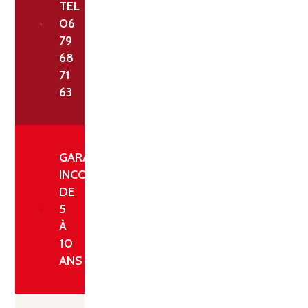
TEL
MM
06
SANS
79
NŒUD
68
0/160
71
63
BLANC
GARANTIE
INCONDITIONNELLE
DE
5
À
10
ANS