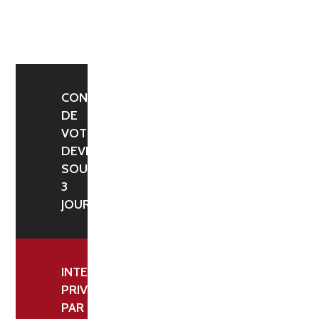
À
8
-
DIMENSIONS
6,10
CONFIRMATION
DE
X
VOTRE
2,10
DEVIS
ML,
SOUS
SPÉCIAL
3
RABATTABLE,
JOURS
MAILLE
120
MM
INTERLOCUTEUR
FIL
PRIVILÉGIÉ
PAR
4