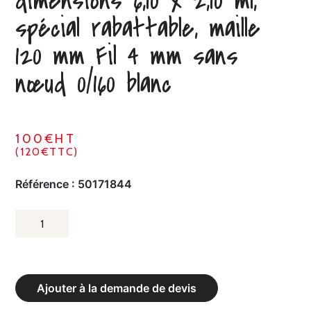
dimensions 6,10 x 2,10 ml,
spécial rabattable, maille
120 mm Fil 4 mm sans
nœud 0/160 blanc
100€HT
(120€TTC)
Référence :
50171844
QUANTITÉ
DE
FILET
DE
Ajouter à la demande de devis
FOOTBALL