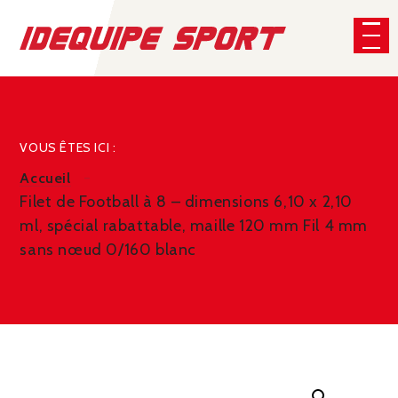
Panneau de gestion des cookies
CHERCHER
VOUS ÊTES ICI :
Accueil
Filet de Football à 8 – dimensions 6,10 x 2,10
ml, spécial rabattable, maille 120 mm Fil 4 mm
sans nœud 0/160 blanc