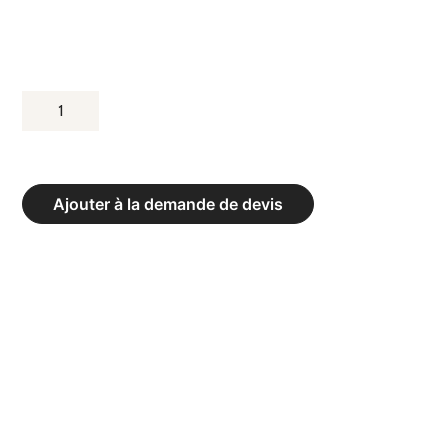
QUANTITÉ
DE
GYMFLOOR
-
Ajouter à la demande de devis
ÉPAISSEUR
30
MM,
DALLES
100X100
CM
COULEUR
VERT