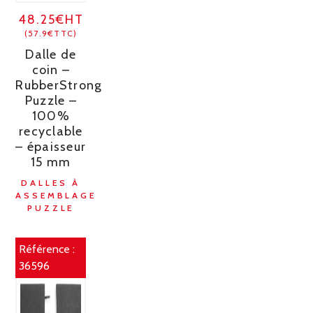
48.25€HT
(57.9€TTC)
Dalle de
coin –
RubberStrong
Puzzle –
100%
recyclable
– épaisseur
15 mm
DALLES À
ASSEMBLAGE
PUZZLE
Référence :
36596