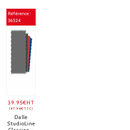
Référence :
36524
39.95€HT
(47.94€TTC)
Dalle
StudioLine
Classico –