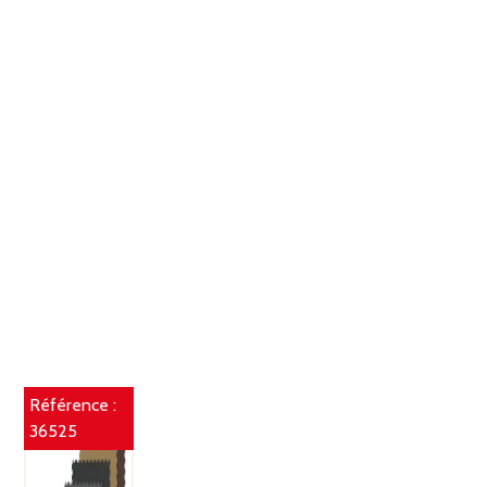
Référence :
36525