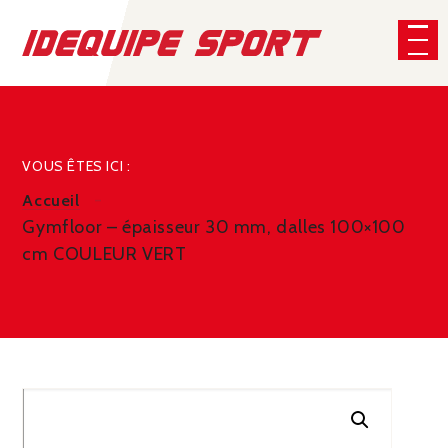
Panneau de gestion des cookies
CHERCHER
VOUS ÊTES ICI :
Accueil
Gymfloor – épaisseur 30 mm, dalles 100×100
cm COULEUR VERT