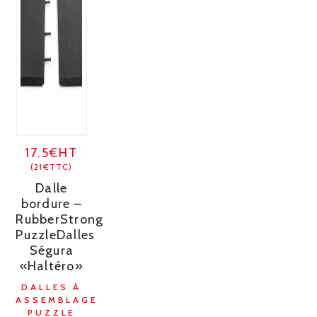
17.5€HT
(21€TTC)
Dalle
bordure –
RubberStrong
PuzzleDalles
Ségura
«Haltéro»
DALLES À
ASSEMBLAGE
PUZZLE