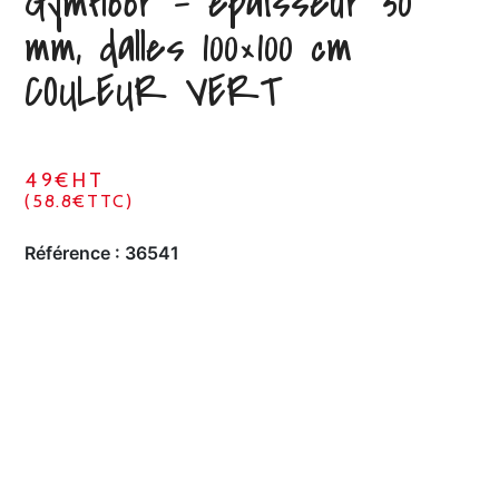
Gymfloor – épaisseur 30
mm, dalles 100×100 cm
COULEUR VERT
49€HT
(58.8€TTC)
Référence :
36541