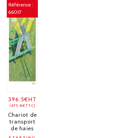
Référence :
66017
396.5€HT
(475.8€TTC)
Chariot de
transport
de haies
STARTING