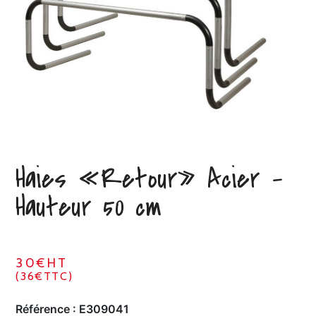
Haies «Retour» Acier –
Hauteur 50 cm
30€HT
(36€TTC)
Référence :
E309041