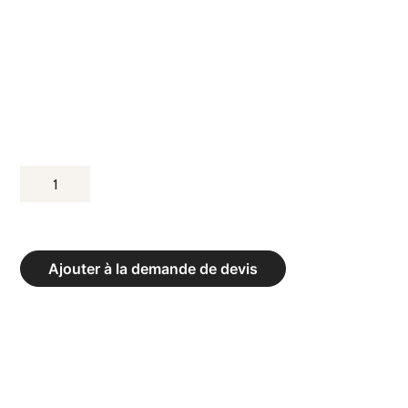
QUANTITÉ
DE
HAIES
«RETOUR»
Ajouter à la demande de devis
ACIER
-
HAUTEUR
50
CM