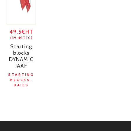
49.5€HT
(59.4€TTC)
Starting
blocks
DYNAMIC
IAAF
STARTING
BLOCKS,
HAIES