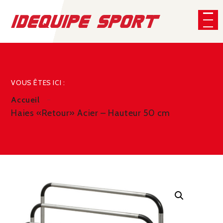
Panneau de gestion des cookies
CHERCHER
VOUS ÊTES ICI :
Accueil
Haies «Retour» Acier – Hauteur 50 cm