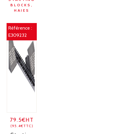
BLOCKS,
HAIES
Référence :
E309232
79.5€HT
(95.4€TTC)