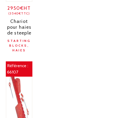
2950€HT
(3540€TTC)
Chariot
pour haies
de steeple
STARTING
BLOCKS,
HAIES
Référence :
66107