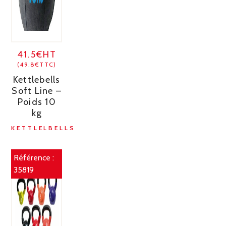
41.5€HT
(49.8€TTC)
Kettlebells
Soft Line –
Poids 10
kg
KETTLELBELLS
Référence :
35819