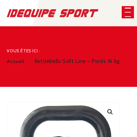
Panneau de gestion des cookies
CHERCHER
VOUS ÊTES ICI :
Kettlebells Soft Line – Poids 16 kg
Accueil