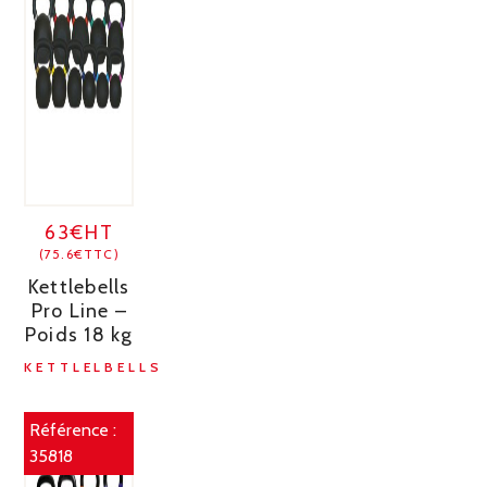
63€HT
(75.6€TTC)
Kettlebells
Pro Line –
Poids 18 kg
KETTLELBELLS
Référence :
35818