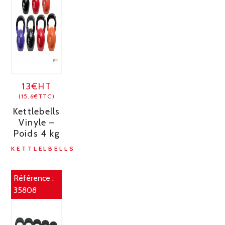
13€HT
(15.6€TTC)
Kettlebells
Vinyle –
Poids 4 kg
KETTLELBELLS
Référence :
35808