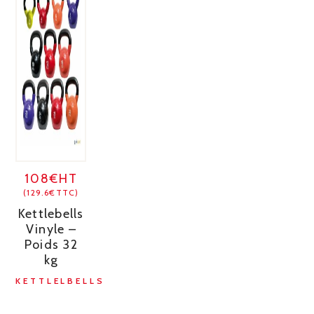
108€HT
(129.6€TTC)
Kettlebells
Vinyle –
Poids 32
kg
KETTLELBELLS