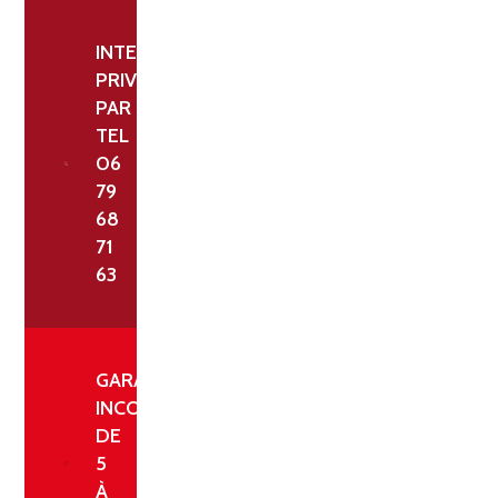
INTERLOCUTEUR
PRIVILÉGIÉ
PAR
TEL
06
79
68
71
63
GARANTIE
INCONDITIONNELLE
DE
5
À