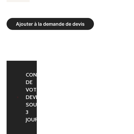
DE
KETTLEBELLS
SOFT
Ajouter à la demande de devis
LINE
-
POIDS
16
KG
CONFIRMATION
DE
VOTRE
DEVIS
SOUS
3
JOURS