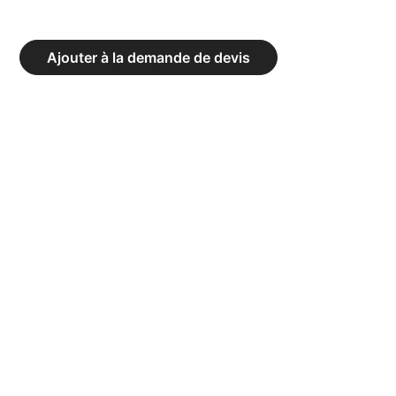
MANCHON
DE
Ajouter à la demande de devis
BARRE
MANCHON
MOUSSE
RECOUVERT
DE
TOILE.
FIXATION
VELCRO.
LONGUEUR
130
CM,
ÉPAISSEUR
20