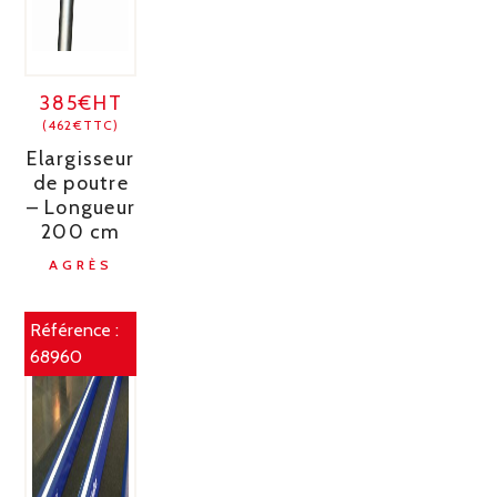
385€HT
(462€TTC)
Elargisseur
de poutre
– Longueur
200 cm
AGRÈS
Référence :
68960