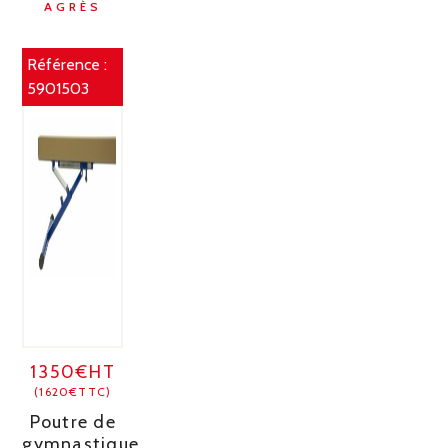
AGRÈS
Référence :
5901503
1350€HT
(1620€TTC)
Poutre de
gymnastique