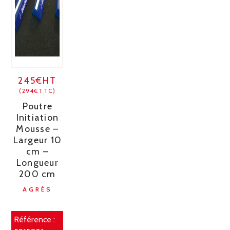
245€HT
(294€TTC)
Poutre
Initiation
Mousse –
Largeur 10
cm –
Longueur
200 cm
AGRÈS
Référence :