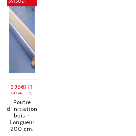
5915021
395€HT
(474€TTC)
Poutre
d’initiation
bois –
Longueur
200 cm.