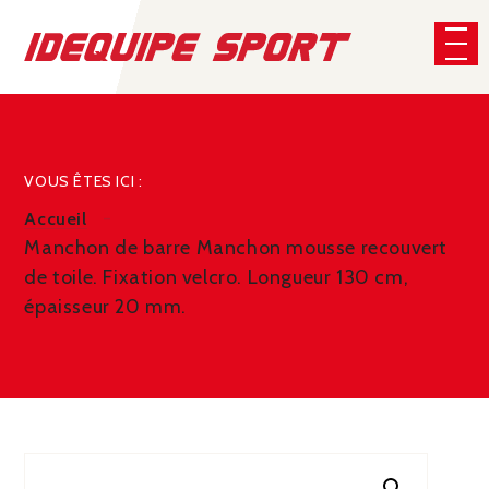
Panneau de gestion des cookies
CHERCHER
VOUS ÊTES ICI :
Accueil
Manchon de barre Manchon mousse recouvert
de toile. Fixation velcro. Longueur 130 cm,
épaisseur 20 mm.