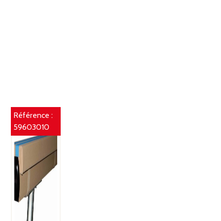
Référence :
59603010