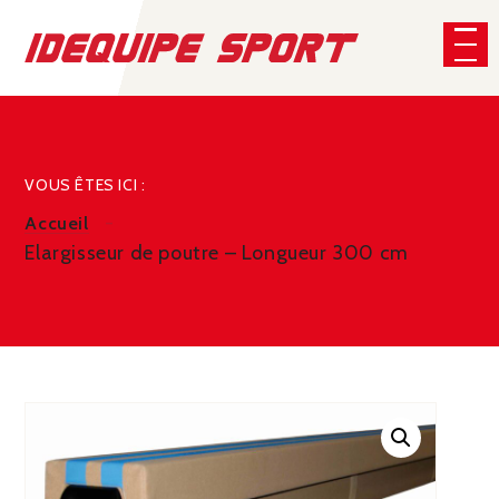
Panneau de gestion des cookies
CHERCHER
VOUS ÊTES ICI :
Accueil
Elargisseur de poutre – Longueur 300 cm