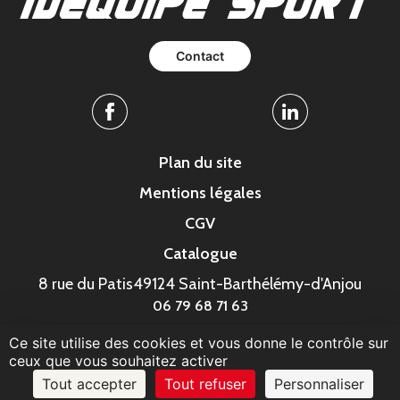
Contact
Facebook
Linkedin
Plan du site
Mentions légales
CGV
Catalogue
8 rue du Patis
49124 Saint-Barthélémy-d'Anjou
06 79 68 71 63
Ce site utilise des cookies et vous donne le contrôle sur
© MonaGraphic 2023
ceux que vous souhaitez activer
Tout accepter
Tout refuser
Personnaliser