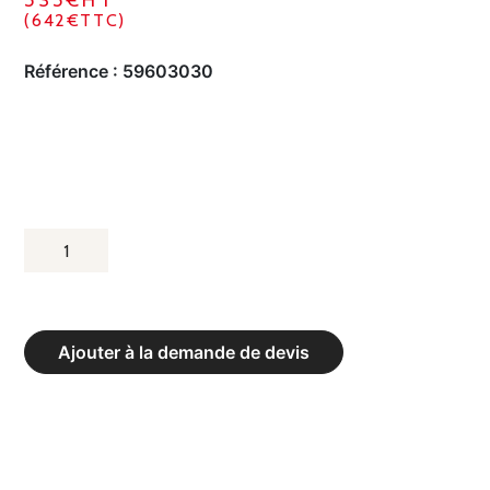
535€HT
(642€TTC)
Référence :
59603030
QUANTITÉ
DE
ELARGISSEUR
DE
Ajouter à la demande de devis
POUTRE
-
LONGUEUR
300