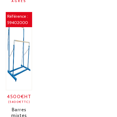
AGRÈS
Référence :
59402000
4500€HT
(5400€TTC)
Barres
mixtes