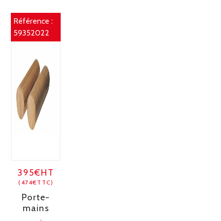
Référence :
59352022
395€HT
(474€TTC)
Porte-
mains