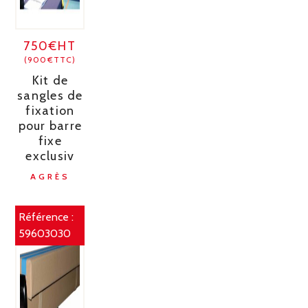
750€HT
(900€TTC)
Kit de
sangles de
fixation
pour barre
fixe
exclusiv
AGRÈS
Référence :
59603030