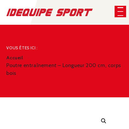
Panneau de gestion des cookies
CHERCHER
VOUS ÊTES ICI :
Accueil
Poutre entraînement – Longueur 200 cm, corps
bois