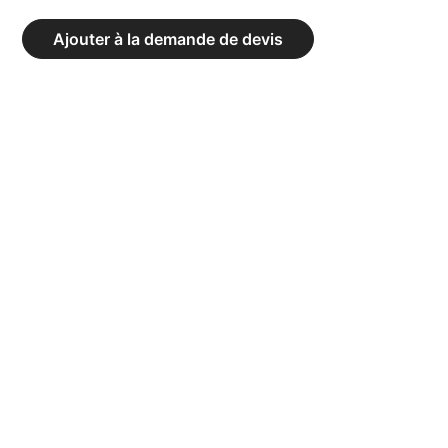
POUTRE
ENTRAÎNEMENT
Ajouter à la demande de devis
-
LONGUEUR
200
CM,
CORPS
BOIS