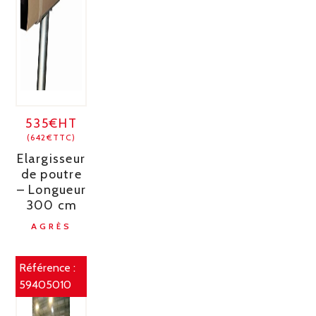
535€HT
(642€TTC)
Elargisseur
de poutre
– Longueur
300 cm
AGRÈS
Référence :
59405010