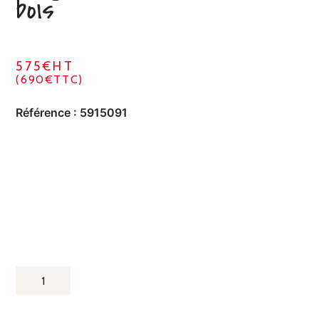
bois
575€HT
(690€TTC)
Référence :
5915091
QUANTITÉ
DE