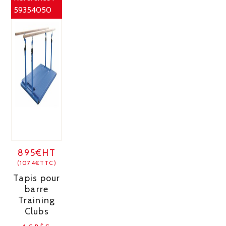
59354050
895€HT
(1074€TTC)
Tapis pour
barre
Training
Clubs