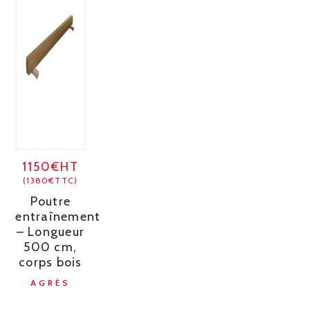
1150€HT
(1380€TTC)
Poutre
entraînement
– Longueur
500 cm,
corps bois
AGRÈS