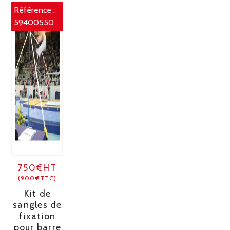
Référence :
59400550
750€HT
(900€TTC)
Kit de
sangles de
fixation
pour barre