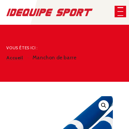
Panneau de gestion des cookies
CHERCHER
VOUS ÊTES ICI :
Manchon de barre
Accueil