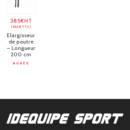
385€HT
(462€TTC)
Elargisseur
de poutre
– Longueur
200 cm
AGRÈS