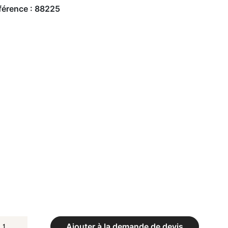
férence :
88225
UANTITÉ
Ajouter à la demande de devis