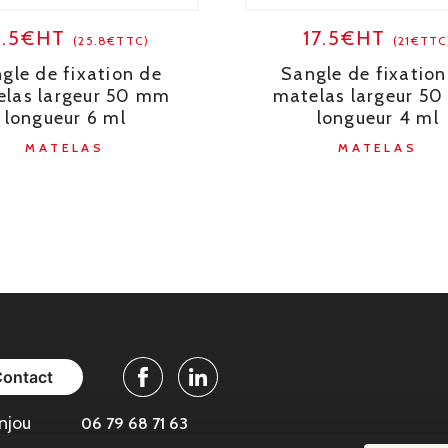
1.5€HT
17.5€HT
(25.8€TTC)
(21€TTC
gle de fixation de
Sangle de fixation
elas largeur 50 mm
matelas largeur 5
longueur 6 ml
longueur 4 ml
MATELAS
MATELAS
Contact
Facebook
Linkedin
njou
06 79 68 71 63