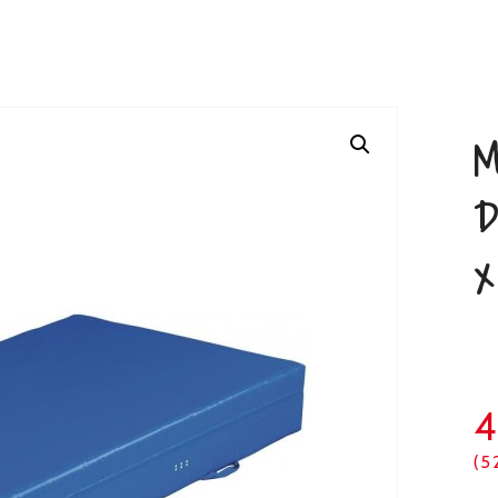
M
D
x
(5