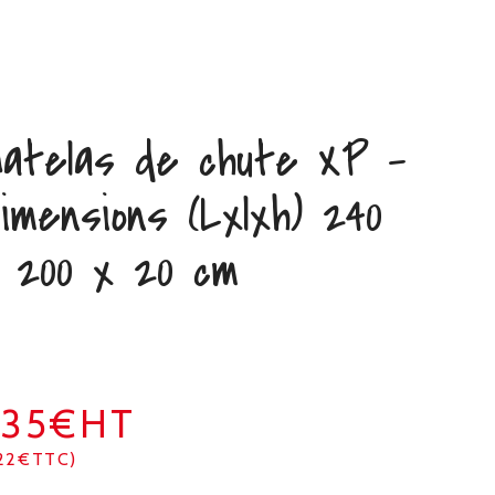
atelas de chute XP –
imensions (Lxlxh) 240
 200 x 20 cm
435€HT
22€TTC)