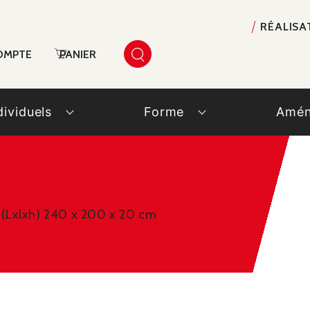
RÉALISA
OMPTE
PANIER
dividuels
Forme
Amén
 (Lxlxh) 240 x 200 x 20 cm