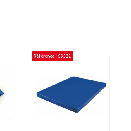
Référence :
69522