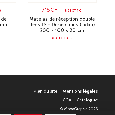
715€HT
)
(858€TTC)
 de
Matelas de réception double
0 mm
densité – Dimensions (Lxlxh)
200 x 100 x 20 cm
MATELAS
Plan du site
Mentions légales
CGV
Catalogue
© MonaGraphic 2023