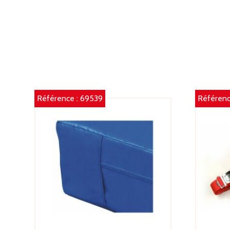
Référence :
69539
Référenc