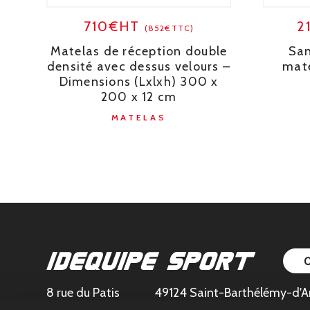
710€HT
2
(852€TTC)
Matelas de réception double
San
densité avec dessus velours –
mat
Dimensions (Lxlxh) 300 x
200 x 12 cm
MATELAS
8 rue du Patis
49124 Saint-Barthélémy-d'A