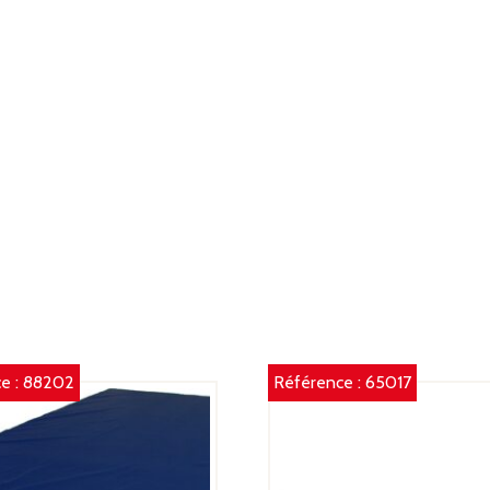
e :
88202
Référence :
65017