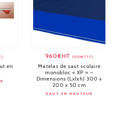
960€HT
C)
(1152€TTC)
ut en
Matelas de saut scolaire
monobloc « XP » –
Dimensions (Lxlxh) 300 x
UR
200 x 50 cm
SAUT EN HAUTEUR