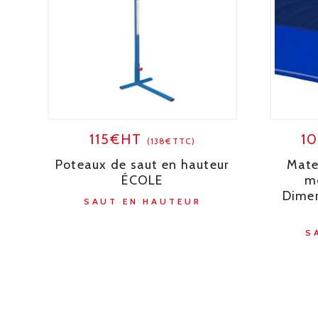
115€HT
1
(138€TTC)
Poteaux de saut en hauteur
Mate
ÉCOLE
m
Dimen
SAUT EN HAUTEUR
S