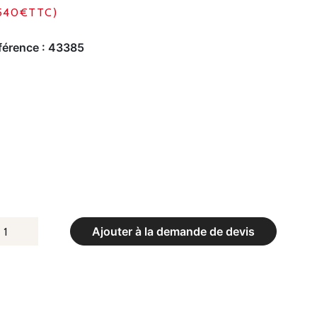
540€TTC)
férence :
43385
UANTITÉ
Ajouter à la demande de devis
E
ATELAS
E
AUT