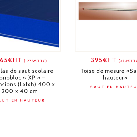
065€HT
395€HT
(1278€TTC)
(474€TT
las de saut scolaire
Toise de mesure «Sa
onobloc « XP » –
hauteur»
sions (Lxlxh) 400 x
SAUT EN HAUTE
200 x 40 cm
AUT EN HAUTEUR