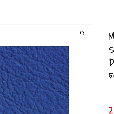
M
S
D
5