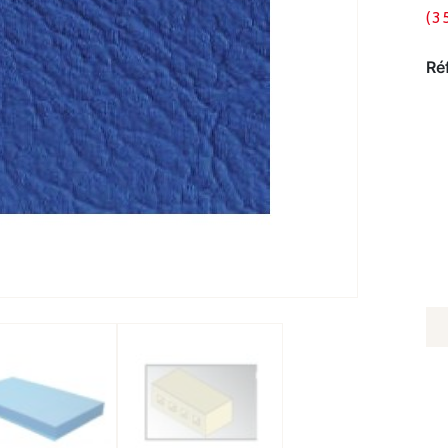
(3
Ré
Q
D
M
D
S