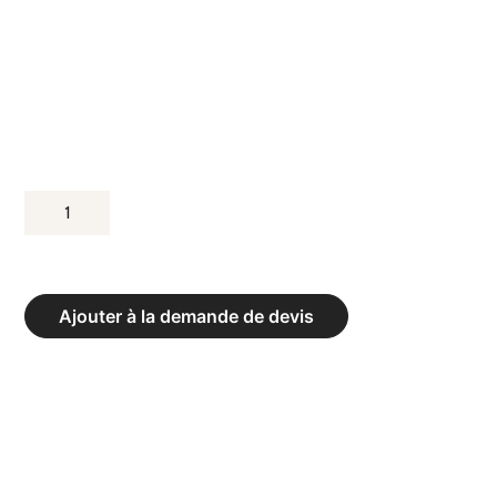
QUANTITÉ
DE
MÉDECINE
BALL
Ajouter à la demande de devis
À
POIGNÉES
-
POIDS
8