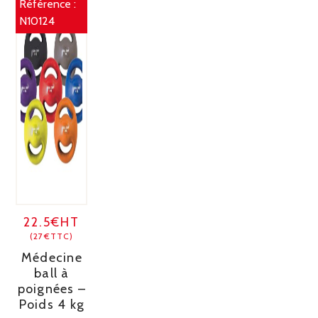
Référence :
N10124
22.5€HT
(27€TTC)
Médecine
ball à
poignées –
Poids 4 kg