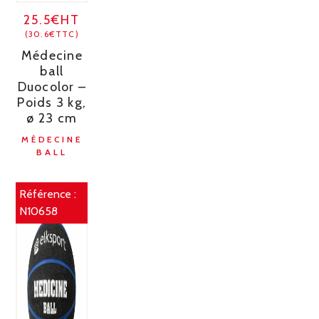
25.5€HT
(30.6€TTC)
Médecine
ball
Duocolor –
Poids 3 kg,
ø 23 cm
MÉDECINE
BALL
Référence :
N10658