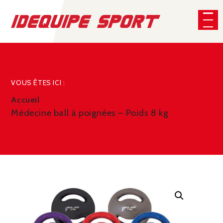
Panneau de gestion des cookies
CHERCHER
VOUS ÊTES ICI :
Accueil
Médecine ball à poignées – Poids 8 kg