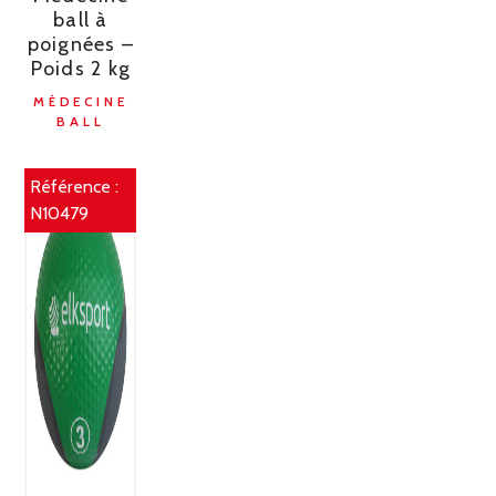
ball à
poignées –
Poids 2 kg
MÉDECINE
BALL
Référence :
N10479