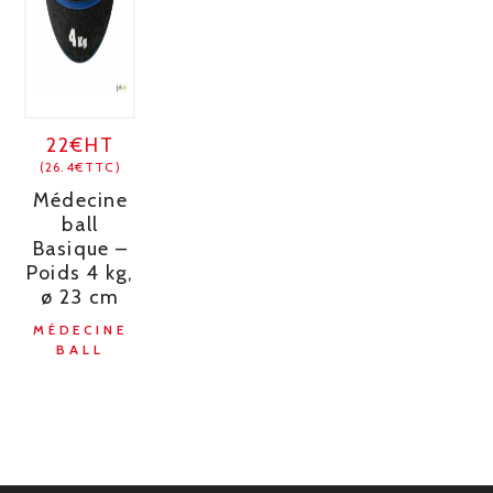
22€HT
(26.4€TTC)
Médecine
ball
Basique –
Poids 4 kg,
ø 23 cm
MÉDECINE
BALL