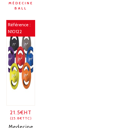
MÉDECINE
BALL
Référence :
N10122
21.5€HT
(25.8€TTC)
Medecine