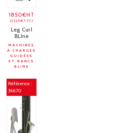
1850€HT
(2220€TTC)
Leg Curl
BLIne
MACHINES
À CHARGES
GUIDÉES
ET BANCS
BLINE
Référence :
36670