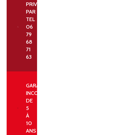
PRIVILÉGIÉ
PAR
TEL
06
79
68
71
63
GARANTIE
INCONDITIONNELLE
DE
5
À
10
ANS