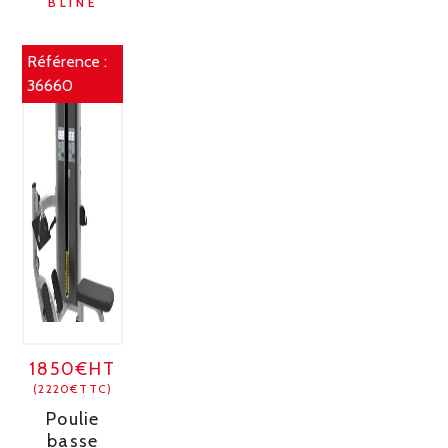
BLINE
Référence :
36660
1850€HT
(2220€TTC)
Poulie
basse