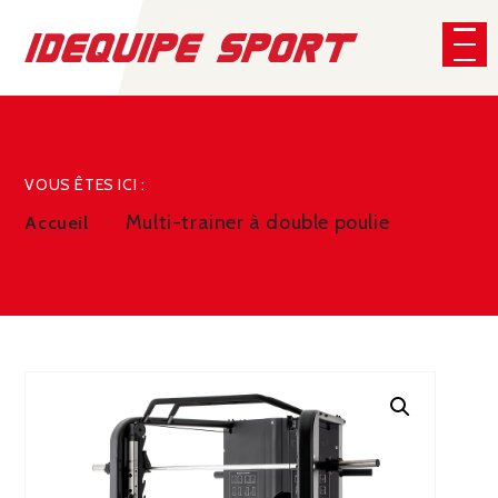
Panneau de gestion des cookies
CHERCHER
VOUS ÊTES ICI :
Multi-trainer à double poulie
Accueil