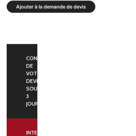
TRAINER
Ajouter à la demande de devis
À
DOUBLE
POULIE
CONFIRMATION
DE
VOTRE
DEVIS
SOUS
3
JOURS
INTERLOCUTEUR