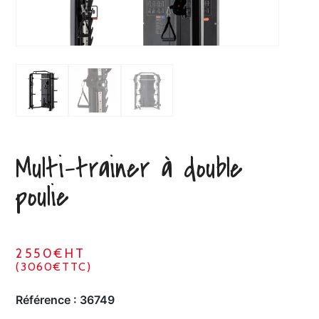
Multi-trainer à double
poulie
2550€HT
(3060€TTC)
Référence :
36749