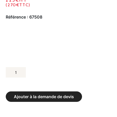
225€HT
(270€TTC)
Référence :
67508
QUANTITÉ
DE
PLANCHE
D’APPEL
Ajouter à la demande de devis
ECOLE