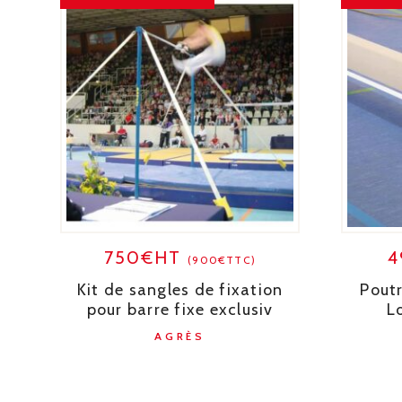
750€HT
4
(900€TTC)
Kit de sangles de fixation
Poutr
pour barre fixe exclusiv
L
AGRÈS