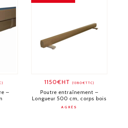
1150€HT
C)
(1380€TTC)
re –
Poutre entraînement –
m
Longueur 500 cm, corps bois
AGRÈS