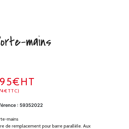
orte-mains
395€HT
74€TTC)
férence :
59352022
rte-mains
re de remplacement pour barre parallèle. Aux