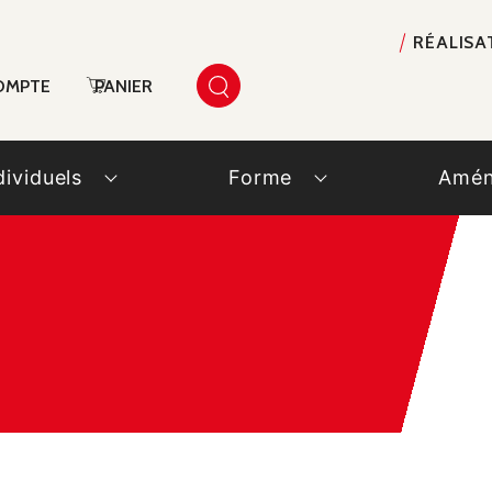
RÉALISA
OMPTE
PANIER
dividuels
Forme
Amén