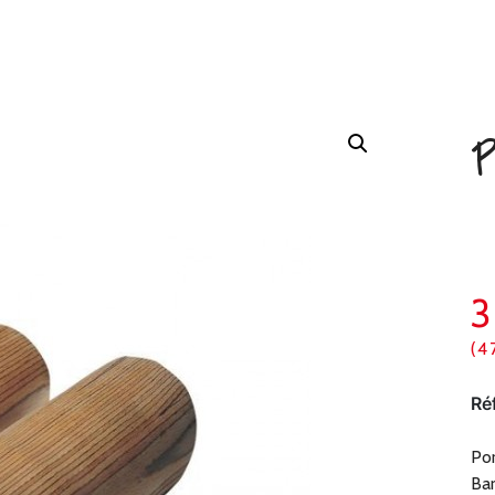
P
(4
Ré
Po
Bar