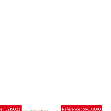
e :
5915022
Référence :
59603010