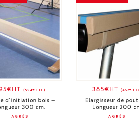
95€HT
385€HT
(594€TTC)
(462€TT
e d’initiation bois –
Elargisseur de pout
ongueur 300 cm.
Longueur 200 c
AGRÈS
AGRÈS