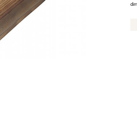
di
Q
D
P
M