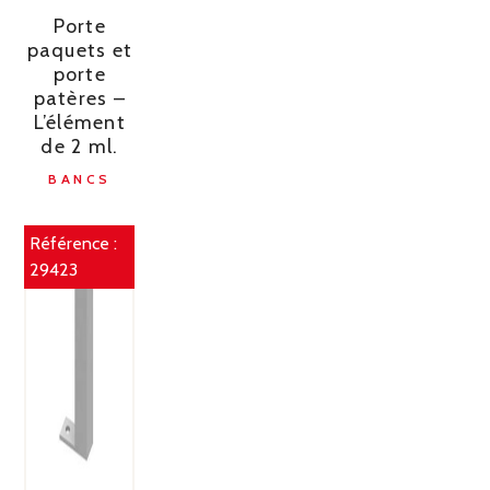
Porte
paquets et
porte
patères –
L’élément
de 2 ml.
BANCS
Référence :
29423