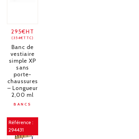
295€HT
(354€TTC)
Banc de
vestiaire
simple XP
sans
porte-
chaussures
– Longueur
2,00 ml
BANCS
Référence :
294431