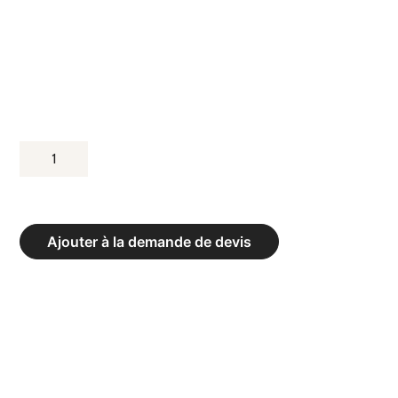
QUANTITÉ
DE
BANC
DE
Ajouter à la demande de devis
VESTIAIRE
MURAL
INTÉGRAL
EXCLUSIV
AVEC
PORTE-