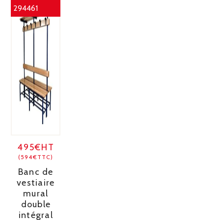
294461
495€HT
(594€TTC)
Banc de
vestiaire
mural
double
intégral