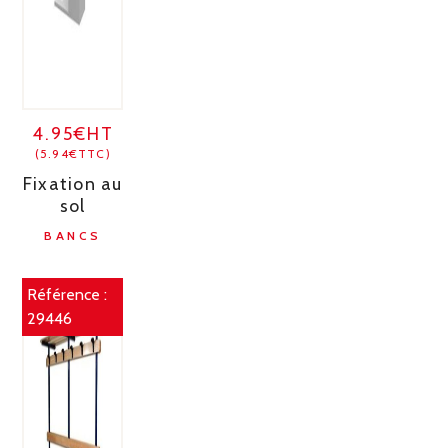
4.95€HT
(5.94€TTC)
Fixation au
sol
BANCS
Référence :
29446