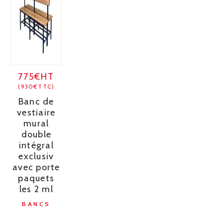
775€HT
(930€TTC)
Banc de
vestiaire
mural
double
intégral
exclusiv
avec porte
paquets
les 2 ml
BANCS