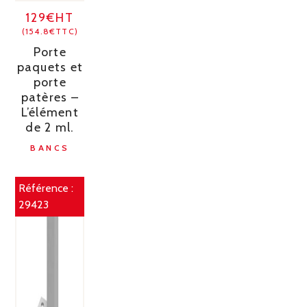
129€HT
(154.8€TTC)
Porte
paquets et
porte
patères –
L’élément
de 2 ml.
BANCS
Référence :
29423