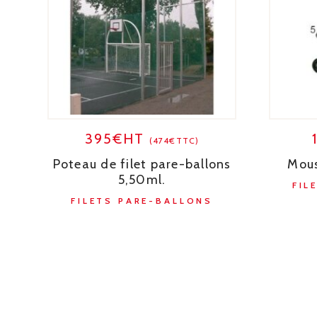
395€HT
(474€TTC)
Poteau de filet pare-ballons
Mous
5,50ml.
FIL
FILETS PARE-BALLONS