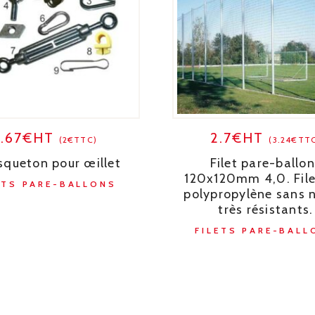
1.67€HT
2.7€HT
(2€TTC)
(3.24€TT
queton pour œillet
Filet pare-ballo
120x120mm 4,0. File
ETS PARE-BALLONS
polypropylène sans 
très résistants.
FILETS PARE-BALL