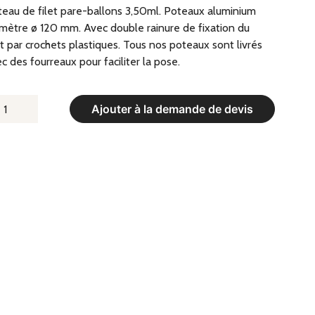
eau de filet pare-ballons 3,50ml. Poteaux aluminium
mètre ø 120 mm. Avec double rainure de fixation du
et par crochets plastiques. Tous nos poteaux sont livrés
c des fourreaux pour faciliter la pose.
UANTITÉ
Ajouter à la demande de devis
E
OTEAU
E
LET
RE-
ALLONS
50ML.