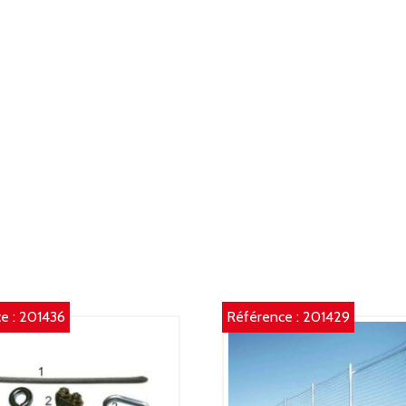
e :
201436
Référence :
201429