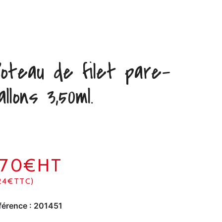
oteau de filet pare-
allons 3,50ml.
270€HT
24€TTC)
férence :
201451