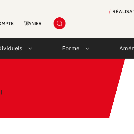
RÉALISA
OMPTE
PANIER
dividuels
Forme
Amén
l.