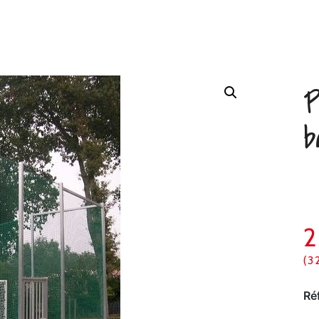
P
b
(3
Ré