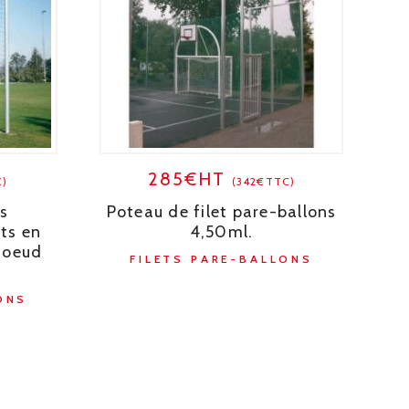
285€HT
C)
(342€TTC)
ns
Poteau de filet pare-ballons
ts en
4,50ml.
noeud
FILETS PARE-BALLONS
ONS