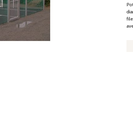
Pot
dia
fil
ave
Q
D
P
D
FI
PA
B
3,