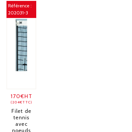
Référence :
202031-3
170€HT
(204€TTC)
Filet de
tennis
avec
noeuds