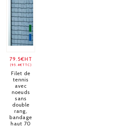
79.5€HT
(95.4€TTC)
Filet de
tennis
avec
noeuds
sans
double
rang,
bandage
haut 70