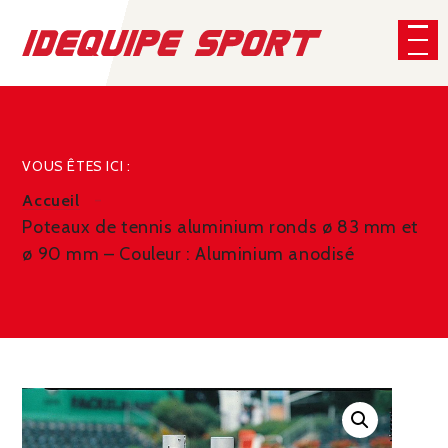
Panneau de gestion des cookies
CHERCHER
VOUS ÊTES ICI :
Accueil
Poteaux de tennis aluminium ronds ø 83 mm et
ø 90 mm – Couleur : Aluminium anodisé