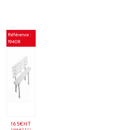
Référence :
19408
165€HT
(198€TTC)