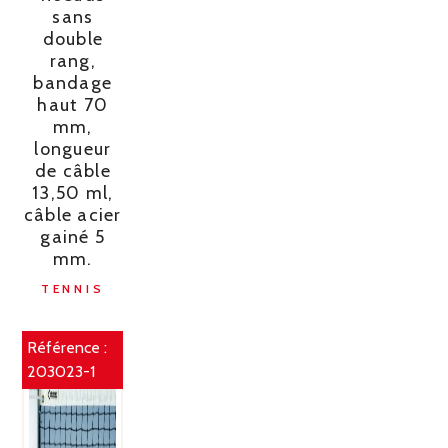
sans
double
rang,
bandage
haut 70
mm,
longueur
de câble
13,50 ml,
câble acier
gainé 5
mm.
TENNIS
Référence :
203023-1