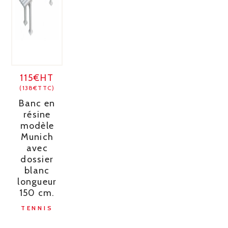
115€HT
(138€TTC)
Banc en
résine
modèle
Munich
avec
dossier
blanc
longueur
150 cm.
TENNIS