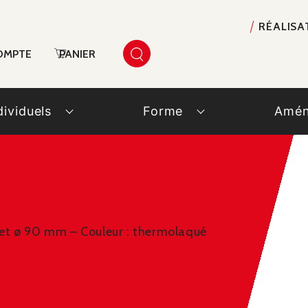
RÉALISA
OMPTE
PANIER
dividuels
Forme
Amén
et ø 90 mm – Couleur : thermolaqué