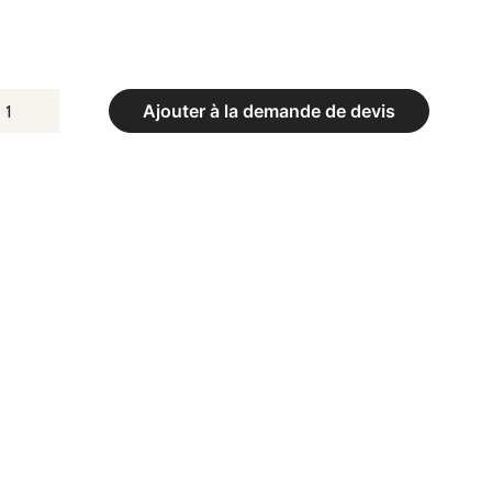
UANTITÉ
Ajouter à la demande de devis
E
OTEAUX
E
ENNIS
LUMINIUM
ONDS
M
T