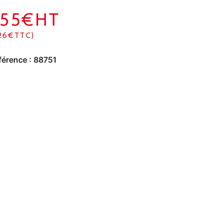
355€HT
26€TTC)
férence :
88751