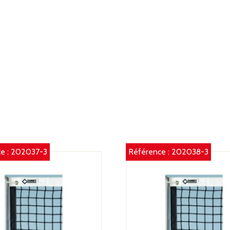
9
M
-
C
:
T
V
e :
202037-3
Référence :
202038-3