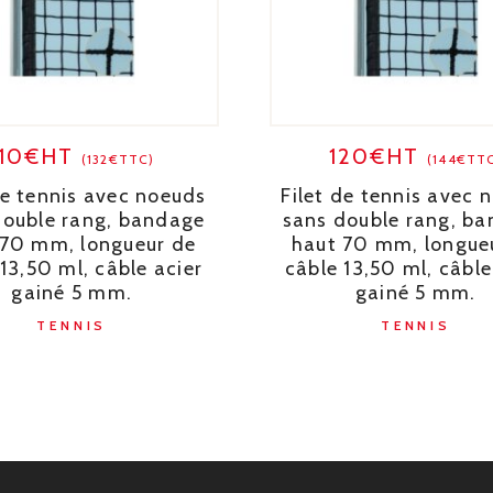
110€HT
120€HT
(132€TTC)
(144€TT
de tennis avec noeuds
Filet de tennis avec 
double rang, bandage
sans double rang, b
 70 mm, longueur de
haut 70 mm, longue
13,50 ml, câble acier
câble 13,50 ml, câble
gainé 5 mm.
gainé 5 mm.
TENNIS
TENNIS