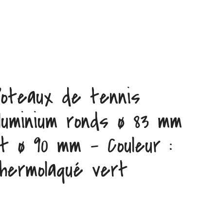
oteaux de tennis
luminium ronds ø 83 mm
t ø 90 mm – Couleur :
hermolaqué vert