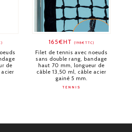
165€HT
C)
(198€TTC)
noeuds
Filet de tennis avec noeuds
andage
sans double rang, bandage
ur de
haut 70 mm, longueur de
 acier
câble 13,50 ml, câble acier
gainé 5 mm.
TENNIS