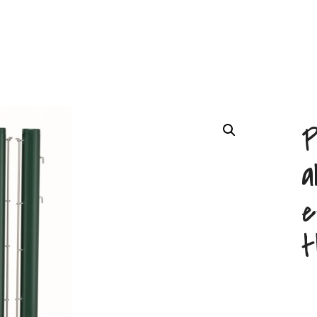
P
a
e
t