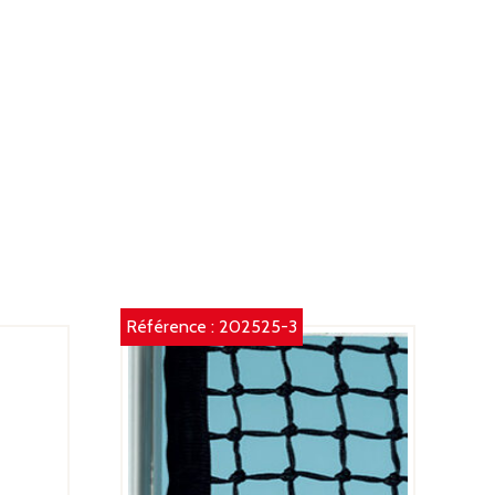
0
M
OULEUR
HERMOLAQUÉ
ERT
Référence :
202525-3