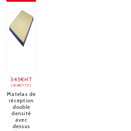
345€HT
(414€TTC)
Matelas de
réception
double
densité
avec
dessus