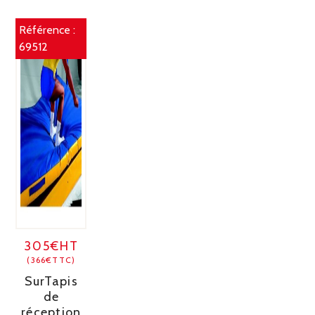
Référence :
69512
305€HT
(366€TTC)
SurTapis
de
réception