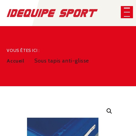
Panneau de gestion des cookies
CHERCHER
VOUS ÊTES ICI :
Sous tapis anti-glisse
Accueil