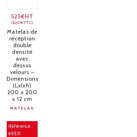
525€HT
(630€TTC)
Matelas de
réception
double
densité
avec
dessus
velours –
Dimensions
(Lxlxh)
200 x 200
x 12 cm
MATELAS
Référence :
69531