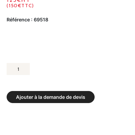
125€HT
(150€TTC)
Référence :
69518
QUANTITÉ
DE
SOUS
TAPIS
Ajouter à la demande de devis
ANTI-
GLISSE