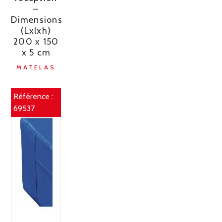
–
Dimensions
(Lxlxh)
200 x 150
x 5 cm
MATELAS
Référence :
69537