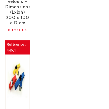
velours –
Dimensions
(Lxlxh)
200 x 100
x 12 cm
MATELAS
Référence :
44161