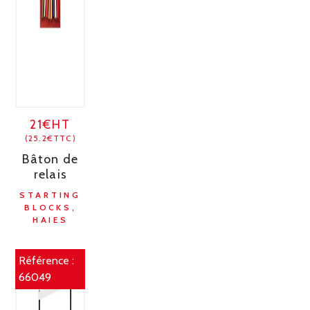
21€HT
(25.2€TTC)
Bâton de
relais
STARTING
BLOCKS,
HAIES
Référence :
66049