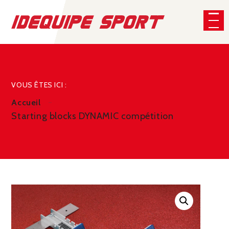
Panneau de gestion des cookies
CHERCHER
VOUS ÊTES ICI :
Accueil
Starting blocks DYNAMIC compétition