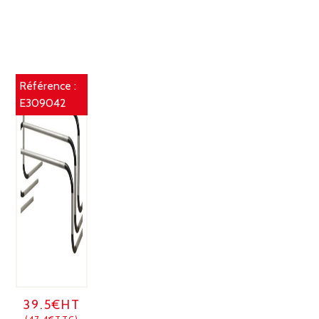
Référence :
E309042
39.5€HT
(47.4€TTC)