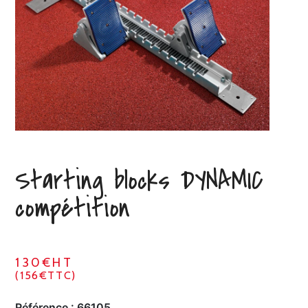
Starting blocks DYNAMIC
compétition
130€HT
(156€TTC)
Référence :
66105