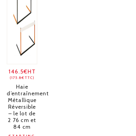
146.5€HT
(175.8€TTC)
Haie
d’entraînement
Métallique
Réversible
– le lot de
2 76 cm et
84 cm
STARTING