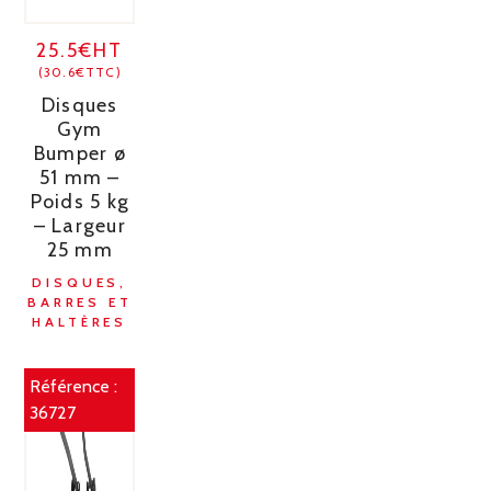
25.5€HT
(30.6€TTC)
Disques
Gym
Bumper ø
51 mm –
Poids 5 kg
– Largeur
25 mm
DISQUES,
BARRES ET
HALTÈRES
Référence :
36727