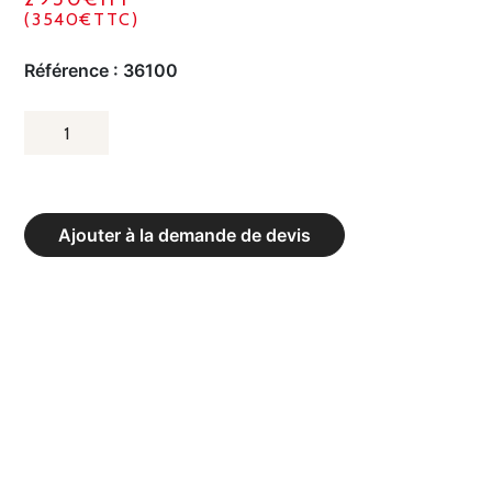
(3540€TTC)
Référence :
36100
QUANTITÉ
DE
STATION
DE
Ajouter à la demande de devis
TIRAGE
4
POSTES
BLINE