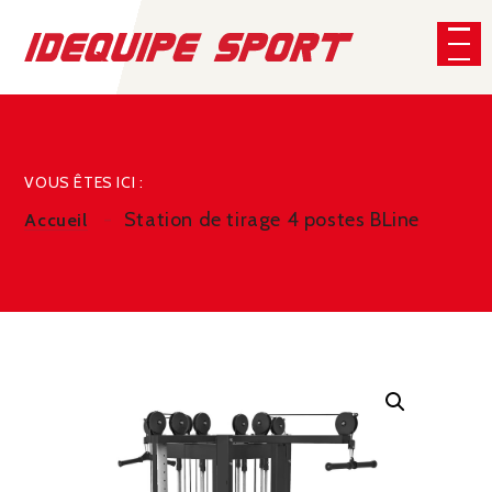
Panneau de gestion des cookies
CHERCHER
VOUS ÊTES ICI :
Station de tirage 4 postes BLine
Accueil