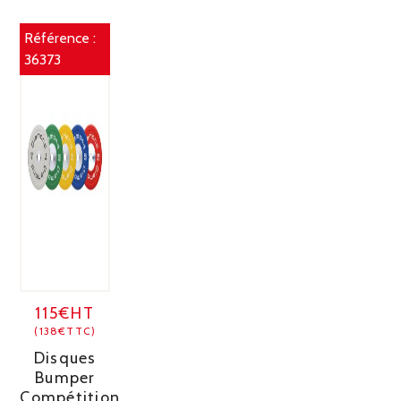
Référence :
36373
115€HT
(138€TTC)
Disques
Bumper
Compétition