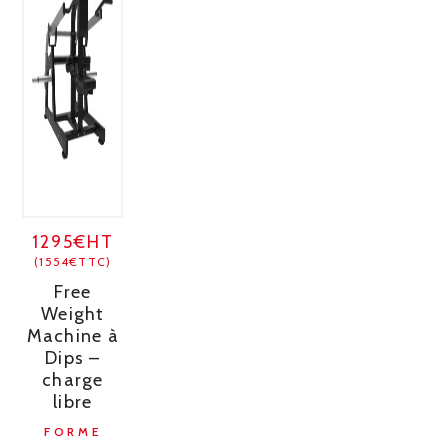
1295€HT
(1554€TTC)
Free
Weight
Machine à
Dips –
charge
libre
FORME