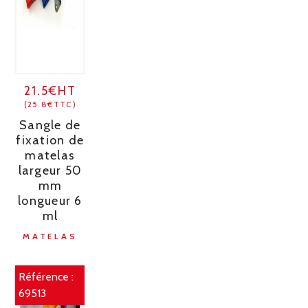
21.5€HT
(25.8€TTC)
Sangle de
fixation de
matelas
largeur 50
mm
longueur 6
ml
MATELAS
Référence :
69513