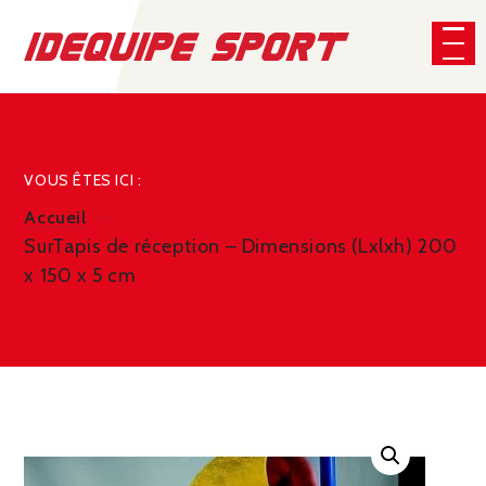
Panneau de gestion des cookies
CHERCHER
VOUS ÊTES ICI :
Accueil
SurTapis de réception – Dimensions (Lxlxh) 200
x 150 x 5 cm