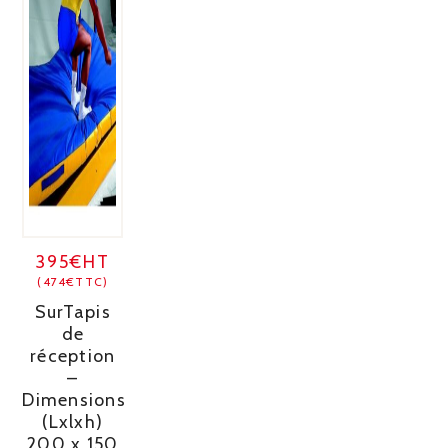
395€HT
(474€TTC)
SurTapis
de
réception
–
Dimensions
(Lxlxh)
200 x 150