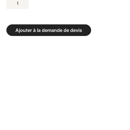
QUANTITÉ
DE
SURTAPIS
DE
Ajouter à la demande de devis
RÉCEPTION
-
DIMENSIONS
(LXLXH)
200
X
150
X
5
CM