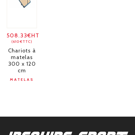
508.33€HT
(610€TTC)
Chariots à
matelas
300 x 120
cm
MATELAS