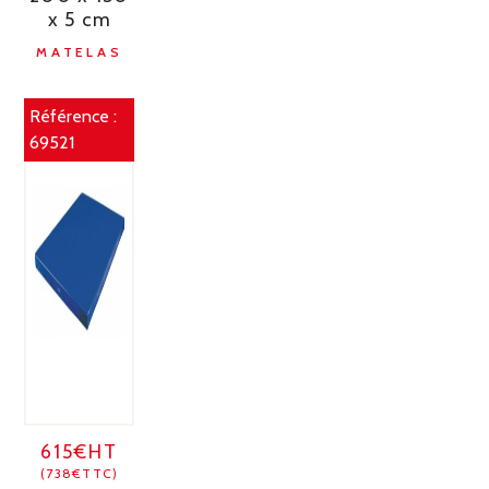
x 5 cm
MATELAS
Référence :
69521
615€HT
(738€TTC)