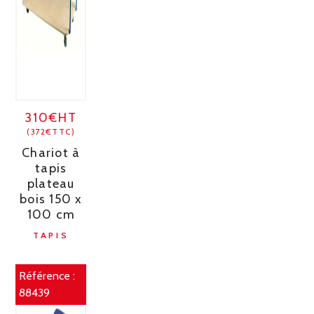
310€HT
(372€TTC)
Chariot à
tapis
plateau
bois 150 x
100 cm
TAPIS
Référence :
88439