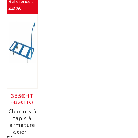
Référence :
44126
365€HT
(438€TTC)
Chariots à
tapis à
armature
acier –