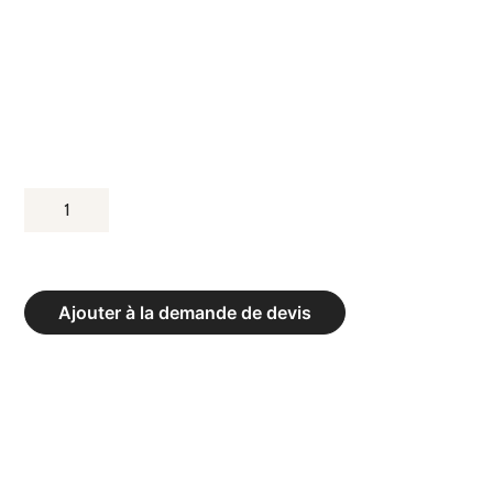
QUANTITÉ
DE
TAPIS
DE
Ajouter à la demande de devis
GYMNASTIQUE
CLUBS
EPAISSEUR
6
CM