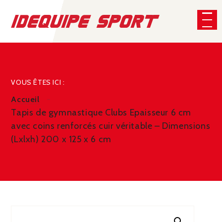
Panneau de gestion des cookies
CHERCHER
VOUS ÊTES ICI :
Accueil
Tapis de gymnastique Clubs Epaisseur 6 cm
avec coins renforcés cuir véritable – Dimensions
(Lxlxh) 200 x 125 x 6 cm