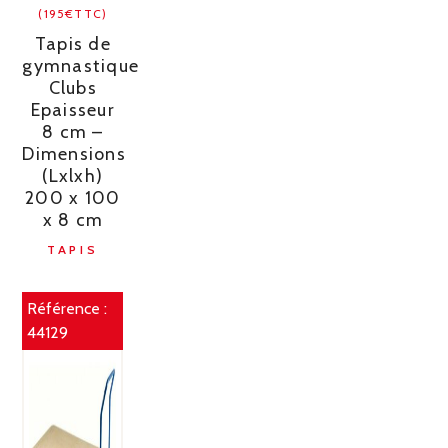
(195€TTC)
Tapis de
gymnastique
Clubs
Epaisseur
8 cm –
Dimensions
(Lxlxh)
200 x 100
x 8 cm
TAPIS
Référence :
44129