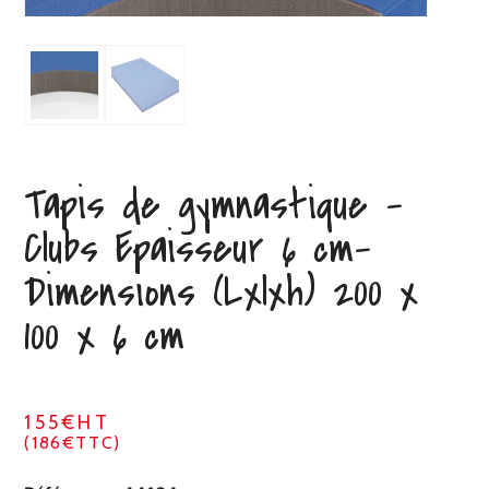
Tapis de gymnastique –
Clubs Epaisseur 6 cm-
Dimensions (Lxlxh) 200 x
100 x 6 cm
155€HT
(186€TTC)