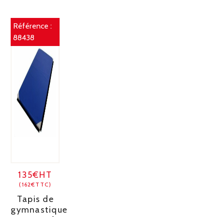
Référence :
88438
135€HT
(162€TTC)
Tapis de
gymnastique