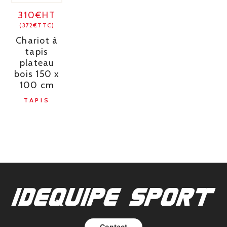
310€HT
(372€TTC)
Chariot à
tapis
plateau
bois 150 x
100 cm
TAPIS
Contact