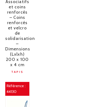
Associatifs
et coins
renforcés
– Coins
renforcés
et velcro
de
solidarisation
–
Dimensions
(Lxlxh)
200 x 100
x 4 cm
TAPIS
Référence :
44130