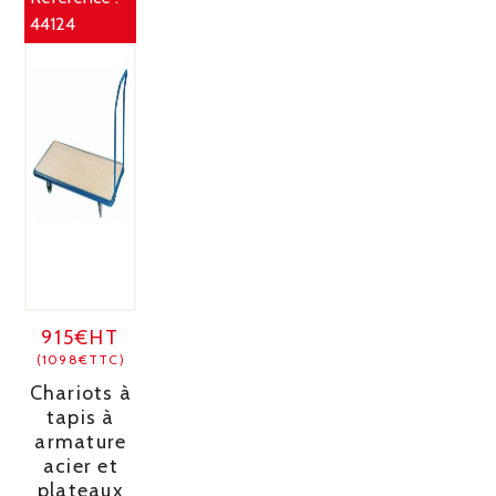
44124
915€HT
(1098€TTC)
Chariots à
tapis à
armature
acier et
plateaux