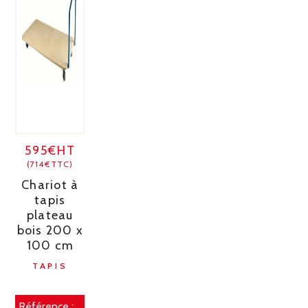
595€HT
(714€TTC)
Chariot à
tapis
plateau
bois 200 x
100 cm
TAPIS
Référence :