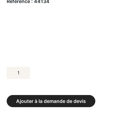
Référence :
44134
QUANTITÉ
DE
TAPIS
DE
Ajouter à la demande de devis
GYMNASTIQUE
-
CLUBS
EPAISSEUR