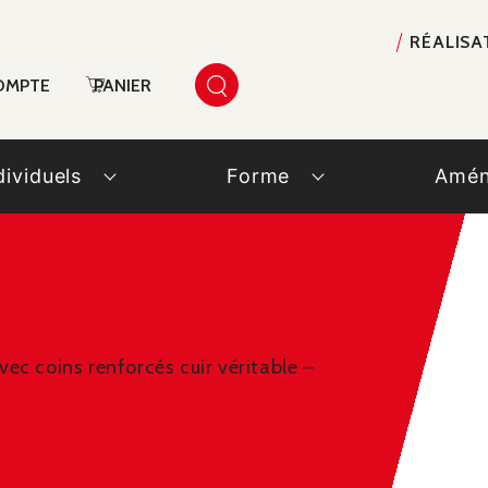
RÉALISA
OMPTE
PANIER
dividuels
Forme
Amén
ec coins renforcés cuir véritable –