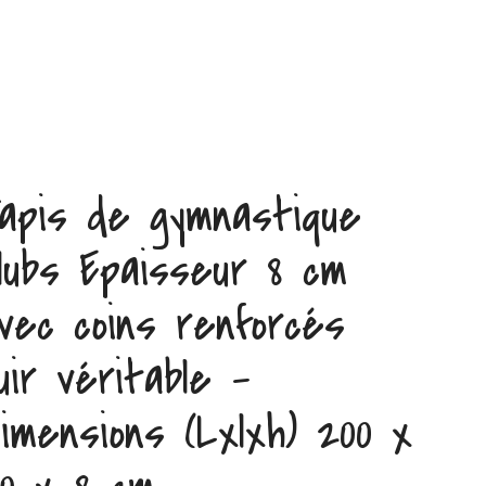
apis de gymnastique
lubs Epaisseur 8 cm
vec coins renforcés
uir véritable –
imensions (Lxlxh) 200 x