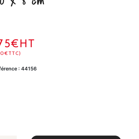
00 x 8 cm
175€HT
10€TTC)
férence :
44156