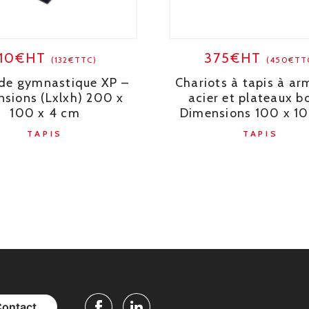
110€HT
375€HT
(132€TTC)
(450€TT
 de gymnastique XP –
Chariots à tapis à ar
sions (Lxlxh) 200 x
acier et plateaux bo
100 x 4 cm
Dimensions 100 x 1
TAPIS
TAPIS
Contact