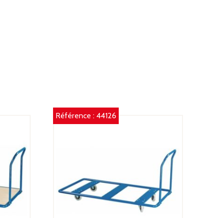
IMENSIONS
XLXH)
00
0
M
Référence :
44126