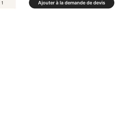
UANTITÉ
Ajouter à la demande de devis
E
PIS
E
YMNASTIQUE
LUBS
AISSEUR
M
VEC
OINS
ENFORCÉS
IR
RITABLE