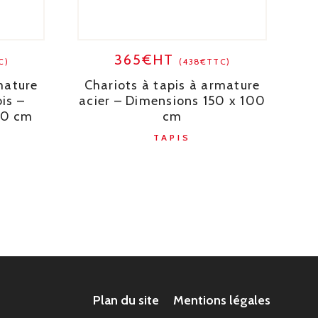
365€HT
C)
(438€TTC)
mature
Chariots à tapis à armature
is –
acier – Dimensions 150 x 100
00 cm
cm
TAPIS
Plan du site
Mentions légales