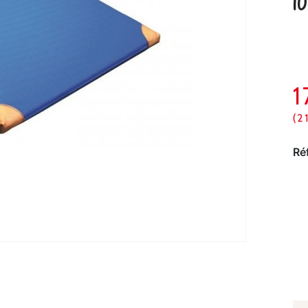
1
(2
Ré