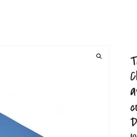
T
C
a
c
D