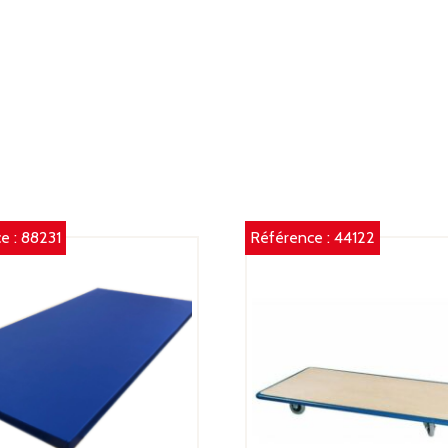
D
(L
2
X
10
X
8
C
e :
88231
Référence :
44122