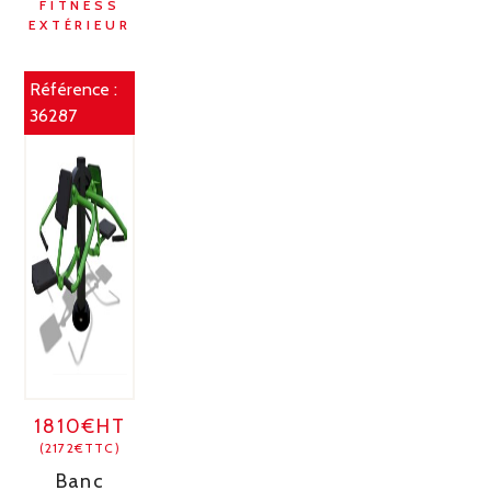
FITNESS
EXTÉRIEUR
Référence :
36287
1810€HT
(2172€TTC)
Banc