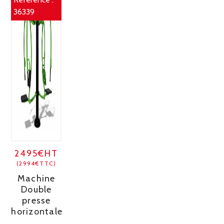
36339
2495€HT
(2994€TTC)
Machine
Double
presse
horizontale