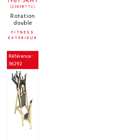
1987.5€HT
(2385€TTC)
Rotation
double
FITNESS
EXTÉRIEUR
Référence :
36292