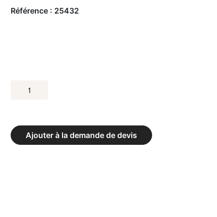
Référence :
25432
QUANTITÉ
DE
WO
DOUBLE
Ajouter à la demande de devis
BARRE
À
DIPS