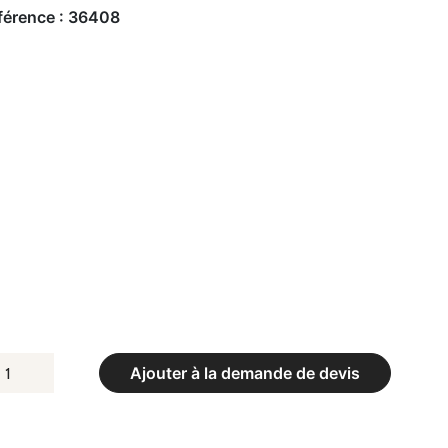
férence :
36408
UANTITÉ
Ajouter à la demande de devis
E
AGE