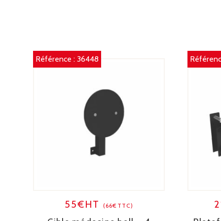
Référence :
36448
Référenc
55€HT
(66€TTC)