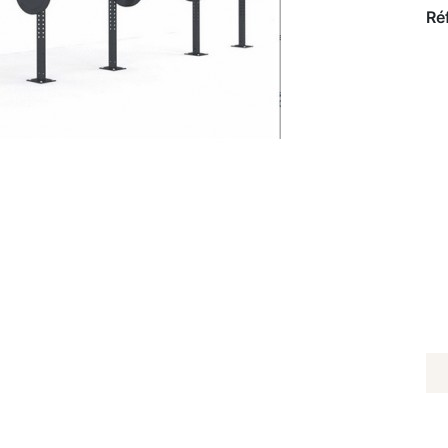
Ré
Q
D
C