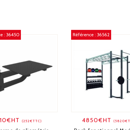
e :
36450
Référence :
36562
210€HT
4850€HT
(252€TTC)
(5820€