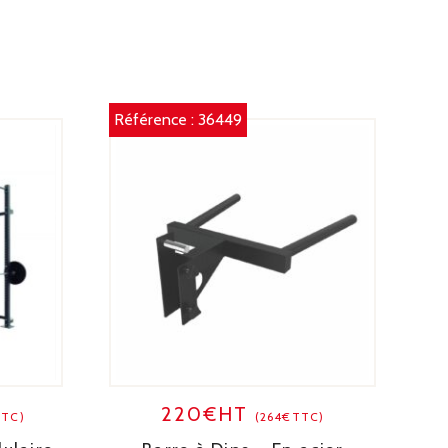
Référence :
36449
220€HT
TTC)
(264€TTC)