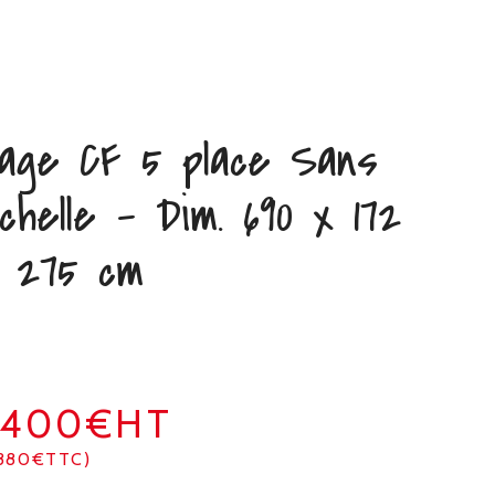
age CF 5 place Sans
chelle – Dim. 690 x 172
 275 cm
2400€HT
880€TTC)