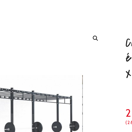
C
é
x
(2