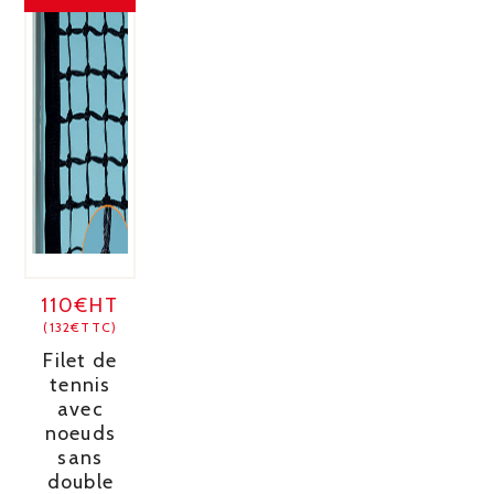
110€HT
(132€TTC)
Filet de
tennis
avec
noeuds
sans
double