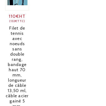
110€HT
(132€TTC)
Filet de
tennis
avec
noeuds
sans
double
rang,
bandage
haut 70
mm,
longueur
de câble
13,50 ml,
câble acier
gainé 5