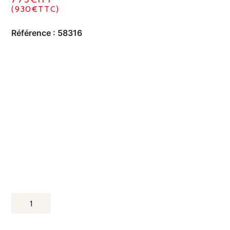
(930€TTC)
Référence :
58316
QUANTITÉ
DE