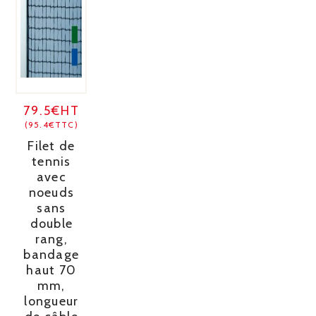
79.5€HT
(95.4€TTC)
Filet de
tennis
avec
noeuds
sans
double
rang,
bandage
haut 70
mm,
longueur