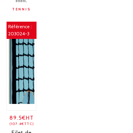
mm.
TENNIS
Référence :
203024-3
89.5€HT
(107.4€TTC)
Filet de