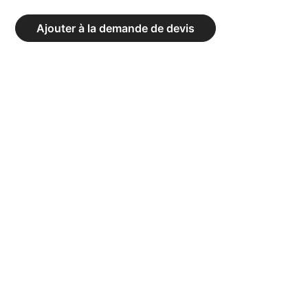
CHAISE
D’ARBITRE
Ajouter à la demande de devis
COURT
ROYAL
NOIR