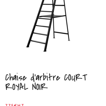
Chaise d’arbitre COURT
ROYAL NOIR
775€HT