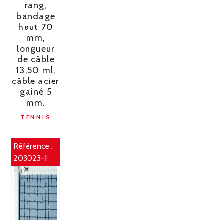
rang,
bandage
haut 70
mm,
longueur
de câble
13,50 ml,
câble acier
gainé 5
mm.
TENNIS
Référence :
203023-1