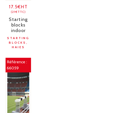
17.5€HT
(21€TTC)
Starting
blocks
indoor
STARTING
BLOCKS,
HAIES
Référence :
66059