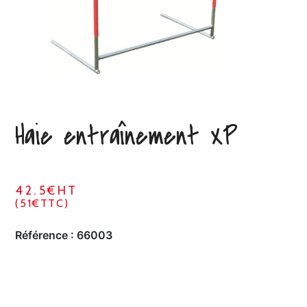
Haie entraînement XP
42.5€HT
(51€TTC)
Référence :
66003