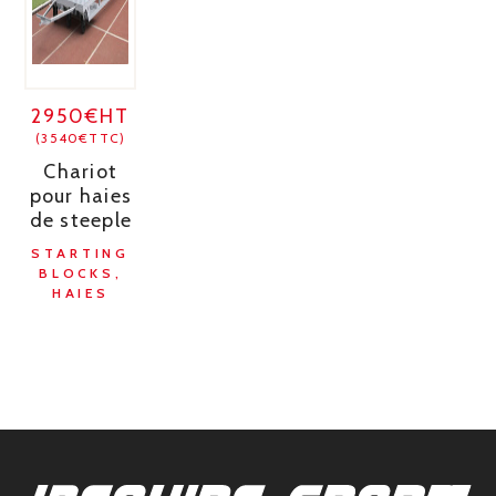
2950€HT
(3540€TTC)
Chariot
pour haies
de steeple
STARTING
BLOCKS,
HAIES