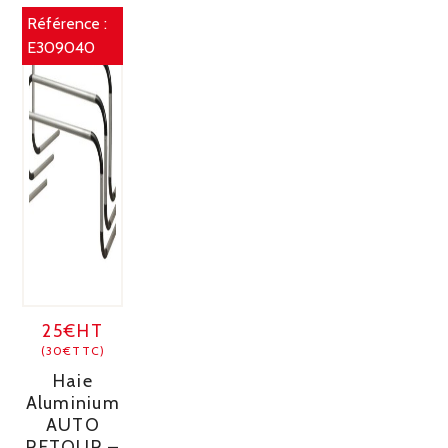
Référence :
E309040
25€HT
(30€TTC)
Haie
Aluminium
AUTO
RETOUR –