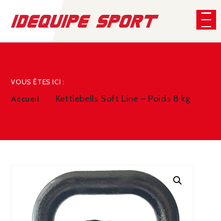
Panneau de gestion des cookies
CHERCHER
VOUS ÊTES ICI :
Kettlebells Soft Line – Poids 8 kg
Accueil