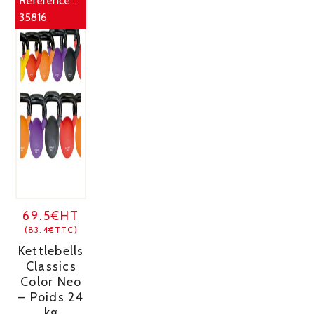
Référence :
35816
69.5€HT
(83.4€TTC)
Kettlebells
Classics
Color Neo
– Poids 24
kg