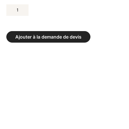
QUANTITÉ
DE
KETTLEBELLS
SOFT
Ajouter à la demande de devis
LINE
-
POIDS
8
KG