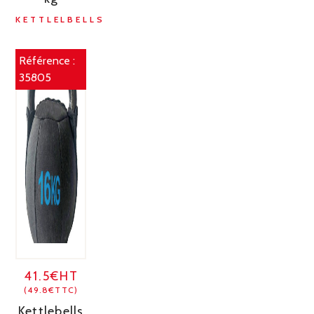
KETTLELBELLS
Référence :
35805
41.5€HT
(49.8€TTC)
Kettlebells