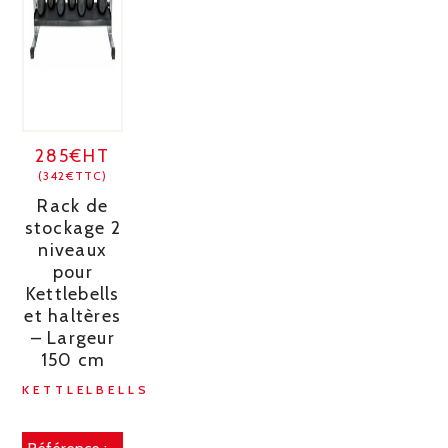
285€HT
(342€TTC)
Rack de
stockage 2
niveaux
pour
Kettlebells
et haltères
– Largeur
150 cm
KETTLELBELLS