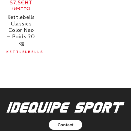
57.5€HT
(69€TTC)
Kettlebells
Classics
Color Neo
– Poids 20
kg
KETTLELBELLS
Contact