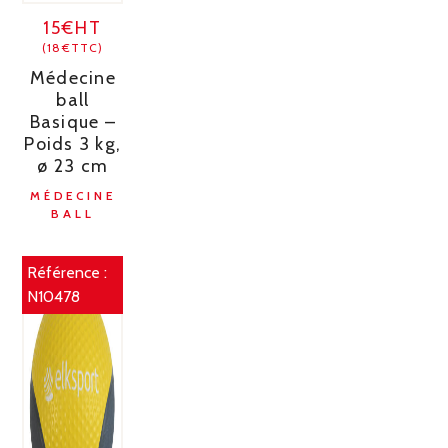
15€HT
(18€TTC)
Médecine
ball
Basique –
Poids 3 kg,
ø 23 cm
MÉDECINE
BALL
Référence :
N10478