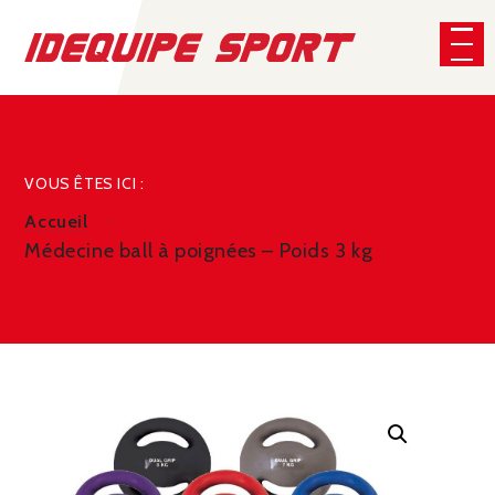
Panneau de gestion des cookies
CHERCHER
VOUS ÊTES ICI :
Accueil
Médecine ball à poignées – Poids 3 kg