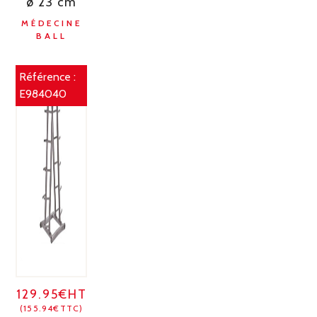
ø 23 cm
MÉDECINE
BALL
Référence :
E984040
129.95€HT
(155.94€TTC)