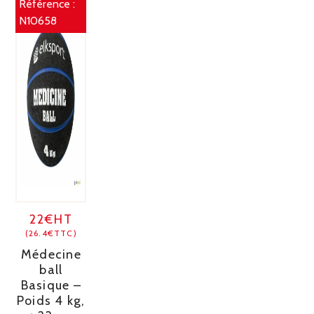
Référence :
N10658
22€HT
(26.4€TTC)
Médecine
ball
Basique –
Poids 4 kg,