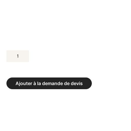
QUANTITÉ
DE
MÉDECINE
BALL
Ajouter à la demande de devis
À
POIGNÉES
-
POIDS
3