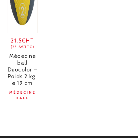
21.5€HT
(25.8€TTC)
Médecine
ball
Duocolor –
Poids 2 kg,
ø 19 cm
MÉDECINE
BALL