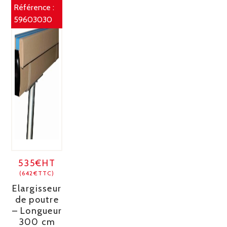
Référence :
59603030
535€HT
(642€TTC)
Elargisseur
de poutre
– Longueur
300 cm