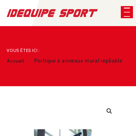
Panneau de gestion des cookies
CHERCHER
VOUS ÊTES ICI :
Portique à anneaux mural repliable
Accueil