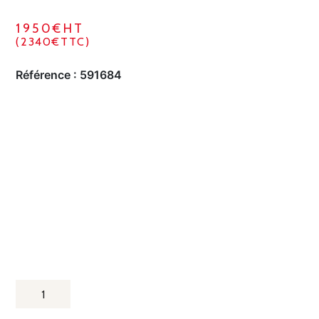
1950€HT
(2340€TTC)
Référence :
591684
QUANTITÉ
DE