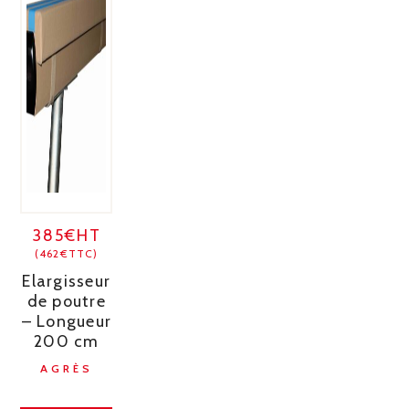
385€HT
(462€TTC)
Elargisseur
de poutre
– Longueur
200 cm
AGRÈS