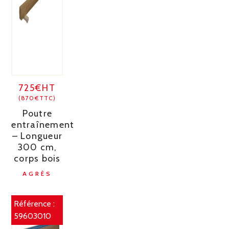
725€HT
(870€TTC)
Poutre
entraînement
– Longueur
300 cm,
corps bois
AGRÈS
Référence :
59603010