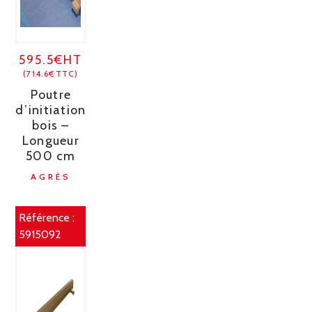
595.5€HT
(714.6€TTC)
Poutre
d’initiation
bois –
Longueur
500 cm
AGRÈS
Référence :
5915092